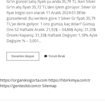
Gr’ın güncel satış fiyatı şu anda 35,79 TL iken Silver
Gr’ın alış fiyatı 35,72 TL’den işlem görüyor. Silver Gr
fiyat bilgisi son olarak 11 Aralık 2024 01:38’de
güncellendi. Bu verilere göre 1 Silver Gr fiyatı 35,79
TL’ye denk geliyor. 1 ons gümüş kaç dolar? Gümüş
Ons 52 Haftalık Aralık: 21,92$ – 34,86$ Açılış: 31,33$
Önceki Kapanış: 31,33$ Haftalık Değişim: 1,18% Aylık
Değişim: % – 3,001…
1
Devamını okuyun
Yorum Bırak
Ons
Kaç
Gram
Gümüş
Eder
https://organiksigorta.com
https://hbirkimya.com.tr
https://gentesltd.com.tr
Sitemap