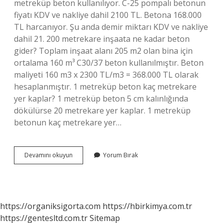
metreküp beton kullanılıyor. C-25 pompalı betonun
fiyatı KDV ve nakliye dahil 2100 TL. Betona 168.000
TL harcanıyor. Şu anda demir miktarı KDV ve nakliye
dahil 21. 200 metrekare inşaata ne kadar beton
gider? Toplam inşaat alanı 205 m2 olan bina için
ortalama 160 m³ C30/37 beton kullanılmıştır. Beton
maliyeti 160 m3 x 2300 TL/m3 = 368.000 TL olarak
hesaplanmıştır. 1 metreküp beton kaç metrekare
yer kaplar? 1 metreküp beton 5 cm kalınlığında
dökülürse 20 metrekare yer kaplar. 1 metreküp
betonun kaç metrekare yer…
120
Devamını okuyun
Yorum Bırak
Metre
Kare
Eve
Ne
Kadar
https://organiksigorta.com
https://hbirkimya.com.tr
Beton
https://gentesltd.com.tr
Sitemap
Gider