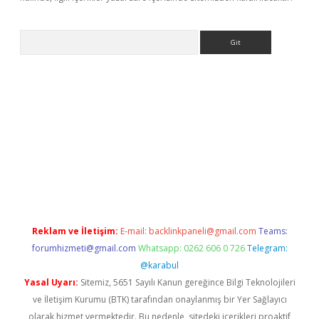
Arama
betci giriş
Reklam ve İletişim:
E-mail:
backlinkpaneli@gmail.com
Teams:
forumhizmeti@gmail.com
Whatsapp: 0262 606 0 726
Telegram:
@karabul
Yasal Uyarı:
Sitemiz, 5651 Sayılı Kanun gereğince Bilgi Teknolojileri
ve İletişim Kurumu (BTK) tarafından onaylanmış bir Yer Sağlayıcı
olarak hizmet vermektedir. Bu nedenle, sitedeki içerikleri proaktif