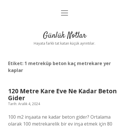
menüyü
Anasayfa
aç
Gizlilik Politikası
Günlük Notlar
Yasal Uyarı
Hayata farklı tat katan küçük ayrıntılar.
Hakkımızda
Etiket:
1 metreküp beton kaç metrekare yer
kaplar
120 Metre Kare Eve Ne Kadar Beton
Gider
Tarih: Aralık 4, 2024
100 m2 inşaata ne kadar beton gider? Ortalama
olarak 100 metrekarelik bir ev inşa etmek için 80