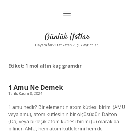
menüyü
Anasayfa
aç
Gizlilik Politikası
Günlük Notlar
Yasal Uyarı
Hayata farklı tat katan küçük ayrıntılar.
Hakkımızda
Etiket:
1 mol altın kaç gramdır
1 Amu Ne Demek
Tarih: Kasım 8, 2024
1 amu nedir? Bir elementin atom kütlesi birimi (AMU
veya amu), atom kütlesinin bir ölçüsüdür. Dalton
(Da) veya birleşik atom kütlesi birimi (u) olarak da
bilinen AMU, hem atom kütlelerini hem de