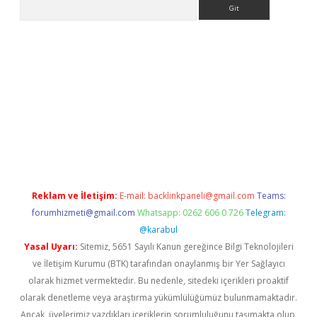
Arama
betci giriş
Reklam ve İletişim:
E-mail:
backlinkpaneli@gmail.com
Teams:
forumhizmeti@gmail.com
Whatsapp: 0262 606 0 726
Telegram:
@karabul
Yasal Uyarı:
Sitemiz, 5651 Sayılı Kanun gereğince Bilgi Teknolojileri
ve İletişim Kurumu (BTK) tarafından onaylanmış bir Yer Sağlayıcı
olarak hizmet vermektedir. Bu nedenle, sitedeki içerikleri proaktif
olarak denetleme veya araştırma yükümlülüğümüz bulunmamaktadır.
Ancak, üyelerimiz yazdıkları içeriklerin sorumluluğunu taşımakta olup,