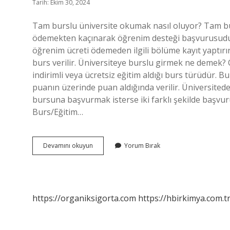
Tarih: Ekim 30, 2024
Tam burslu üniversite okumak nasıl oluyor? Tam bu
ödemekten kaçınarak öğrenim desteği başvurusudur. 
öğrenim ücreti ödemeden ilgili bölüme kayıt yaptırı
burs verilir. Üniversiteye burslu girmek ne demek? Ö
indirimli veya ücretsiz eğitim aldığı burs türüdür. Bu
puanın üzerinde puan aldığında verilir. Üniversitede
bursuna başvurmak isterse iki farklı şekilde başvuru
Burs/Eğitim…
Üniversite
Devamını okuyun
Yorum Bırak
Burslu
Nasıl
Girilir
https://organiksigorta.com
https://hbirkimya.com.t