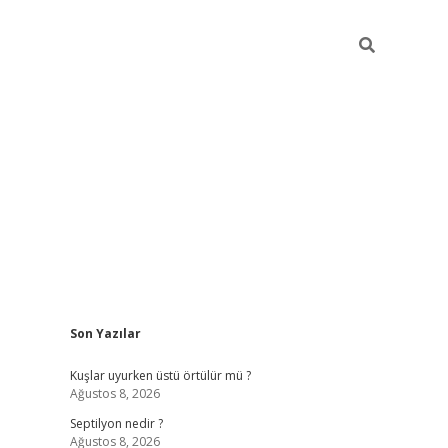
Sidebar
Son Yazılar
betci gir
Kuşlar uyurken üstü örtülür mü ?
Ağustos 8, 2026
Septilyon nedir ?
Ağustos 8, 2026