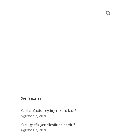
Sidebar
Son Yazılar
betci gir
Kurtlar Vadisi reyting rekoru kaç ?
Ağustos 7, 2026
Kartografik genelleştirme nedir ?
Ağustos 7, 2026