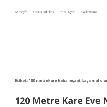
Anasayfa
Gizlilik Politikası
Yasal Uyarı
Hakkımızda
Etiket:
100 metrekare kaba inşaat kaça mal olu
120 Metre Kare Eve 