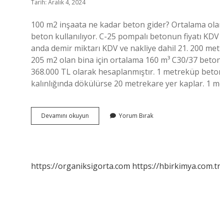
Tarih: Aralık 4, 2024
100 m2 inşaata ne kadar beton gider? Ortalama olar
beton kullanılıyor. C-25 pompalı betonun fiyatı KDV
anda demir miktarı KDV ve nakliye dahil 21. 200 me
205 m2 olan bina için ortalama 160 m³ C30/37 beton
368.000 TL olarak hesaplanmıştır. 1 metreküp beto
kalınlığında dökülürse 20 metrekare yer kaplar. 1
120
Devamını okuyun
Yorum Bırak
Metre
Kare
Eve
Ne
Kadar
https://organiksigorta.com
https://hbirkimya.com.t
Beton
Gider