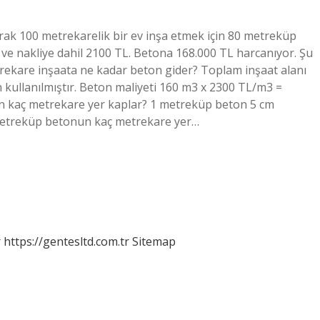
ak 100 metrekarelik bir ev inşa etmek için 80 metreküp
 ve nakliye dahil 2100 TL. Betona 168.000 TL harcanıyor. Şu
trekare inşaata ne kadar beton gider? Toplam inşaat alanı
 kullanılmıştır. Beton maliyeti 160 m3 x 2300 TL/m3 =
n kaç metrekare yer kaplar? 1 metreküp beton 5 cm
 metreküp betonun kaç metrekare yer…
r
https://gentesltd.com.tr
Sitemap