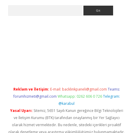
Arama
betci giriş
Reklam ve İletişim:
E-mail:
backlinkpaneli@gmail.com
Teams:
forumhizmeti@gmail.com
Whatsapp: 0262 606 0 726
Telegram:
@karabul
Yasal Uyarı:
Sitemiz, 5651 Sayılı Kanun gereğince Bilgi Teknolojileri
ve İletişim Kurumu (BTK) tarafından onaylanmış bir Yer Sağlayıcı
olarak hizmet vermektedir. Bu nedenle, sitedeki içerikleri proaktif
olarak denetleme veya araştırma yükümlülüğümüz bulunmamaktadır.