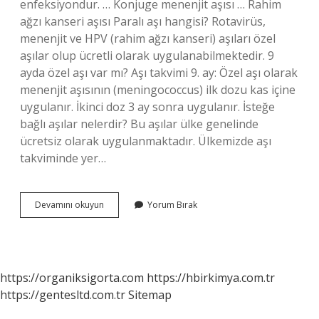
enfeksiyondur. … Konjuge menenjit aşısı … Rahim
ağzı kanseri aşısı Paralı aşı hangisi? Rotavirüs,
menenjit ve HPV (rahim ağzı kanseri) aşıları özel
aşılar olup ücretli olarak uygulanabilmektedir. 9
ayda özel aşı var mı? Aşı takvimi 9. ay: Özel aşı olarak
menenjit aşısının (meningococcus) ilk dozu kas içine
uygulanır. İkinci doz 3 ay sonra uygulanır. İsteğe
bağlı aşılar nelerdir? Bu aşılar ülke genelinde
ücretsiz olarak uygulanmaktadır. Ülkemizde aşı
takviminde yer…
Kaç
Devamını okuyun
Yorum Bırak
Tane
Özel
Aşı
Var
https://organiksigorta.com
https://hbirkimya.com.tr
https://gentesltd.com.tr
Sitemap