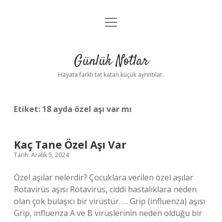
menüyü
Anasayfa
aç
Gizlilik Politikası
Günlük Notlar
Yasal Uyarı
Hayata farklı tat katan küçük ayrıntılar.
Hakkımızda
Etiket:
18 ayda özel aşı var mı
Kaç Tane Özel Aşı Var
Tarih: Aralık 5, 2024
Özel aşılar nelerdir? Çocuklara verilen özel aşılar
Rotavirüs aşısı Rotavirüs, ciddi hastalıklara neden
olan çok bulaşıcı bir virüstür. … Grip (influenza) aşısı
Grip, influenza A ve B virüslerinin neden olduğu bir