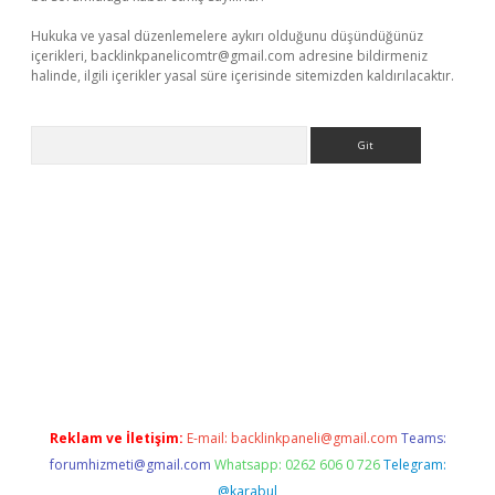
Hukuka ve yasal düzenlemelere aykırı olduğunu düşündüğünüz
içerikleri,
backlinkpanelicomtr@gmail.com
adresine bildirmeniz
halinde, ilgili içerikler yasal süre içerisinde sitemizden kaldırılacaktır.
Arama
betci giriş
Reklam ve İletişim:
E-mail:
backlinkpaneli@gmail.com
Teams:
forumhizmeti@gmail.com
Whatsapp: 0262 606 0 726
Telegram:
@karabul