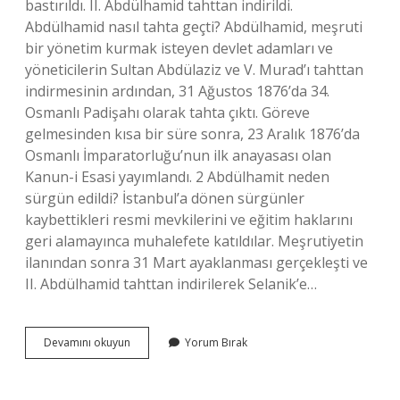
bastırıldı. II. Abdülhamid tahttan indirildi.
Abdülhamid nasıl tahta geçti? Abdülhamid, meşruti
bir yönetim kurmak isteyen devlet adamları ve
yöneticilerin Sultan Abdülaziz ve V. Murad’ı tahttan
indirmesinin ardından, 31 Ağustos 1876’da 34.
Osmanlı Padişahı olarak tahta çıktı. Göreve
gelmesinden kısa bir süre sonra, 23 Aralık 1876’da
Osmanlı İmparatorluğu’nun ilk anayasası olan
Kanun-i Esasi yayımlandı. 2 Abdülhamit neden
sürgün edildi? İstanbul’a dönen sürgünler
kaybettikleri resmi mevkilerini ve eğitim haklarını
geri alamayınca muhalefete katıldılar. Meşrutiyetin
ilanından sonra 31 Mart ayaklanması gerçekleşti ve
II. Abdülhamid tahttan indirilerek Selanik’e…
Ikinci
Devamını okuyun
Yorum Bırak
Abdülhamit
Hangi
Olaydan