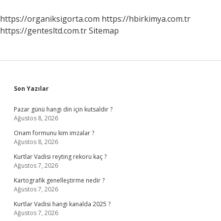
Sonra
Tahttan
https://organiksigorta.com
https://hbirkimya.com.tr
Indirilmiştir
https://gentesltd.com.tr
Sitemap
Sidebar
Son Yazılar
Pazar günü hangi din için kutsaldır ?
Ağustos 8, 2026
Onam formunu kim imzalar ?
Ağustos 8, 2026
Kurtlar Vadisi reyting rekoru kaç ?
Ağustos 7, 2026
Kartografik genelleştirme nedir ?
Ağustos 7, 2026
Kurtlar Vadisi hangi kanalda 2025 ?
Ağustos 7, 2026