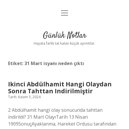
menüyü
Anasayfa
aç
Gizlilik Politikası
Günlük Notlar
Yasal Uyarı
Hayata farklı tat katan küçük ayrıntılar.
Hakkımızda
Etiket:
31 Mart isyanı neden çıktı
Ikinci Abdülhamit Hangi Olaydan
Sonra Tahttan Indirilmiştir
Tarih: Kasım 5, 2024
2 Abdülhamit hangi olay sonucunda tahttan
indirildi? 31 Mart OlayıTarih 13 Nisan
1909SonuçAyaklanma, Hareket Ordusu tarafından