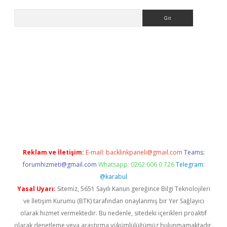
Arama
ş
Reklam ve İletişim:
E-mail:
backlinkpaneli@gmail.com
Teams:
forumhizmeti@gmail.com
Whatsapp: 0262 606 0 726
Telegram:
@karabul
Yasal Uyarı:
Sitemiz, 5651 Sayılı Kanun gereğince Bilgi Teknolojileri
ve İletişim Kurumu (BTK) tarafından onaylanmış bir Yer Sağlayıcı
olarak hizmet vermektedir. Bu nedenle, sitedeki içerikleri proaktif
olarak denetleme veya araştırma yükümlülüğümüz bulunmamaktadır.