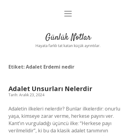
menüyü
Anasayfa
aç
Gizlilik Politikası
Günlük Notlar
Yasal Uyarı
Hayata farklı tat katan küçük ayrıntılar.
Hakkımızda
Etiket:
Adalet Erdemi nedir
Adalet Unsurları Nelerdir
Tarih: Aralık 23, 2024
Adaletin ilkeleri nelerdir? Bunlar ilkelerdir: onurlu
yaşa, kimseye zarar verme, herkese payını ver.
Kant’ın vurguladığı üçüncü ilke: “Herkese payı
verilmelidir”, ki bu da klasik adalet tanımının