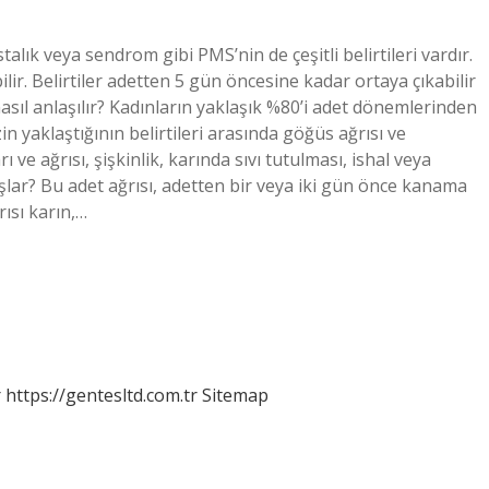
alık veya sendrom gibi PMS’nin de çeşitli belirtileri vardır.
bilir. Belirtiler adetten 5 gün öncesine kadar ortaya çıkabilir
nasıl anlaşılır? Kadınların yaklaşık %80’i adet dönemlerinden
 yaklaştığının belirtileri arasında göğüs ağrısı ve
ı ve ağrısı, şişkinlik, karında sıvı tutulması, ishal veya
şlar? Bu adet ağrısı, adetten bir veya iki gün önce kanama
rısı karın,…
r
https://gentesltd.com.tr
Sitemap