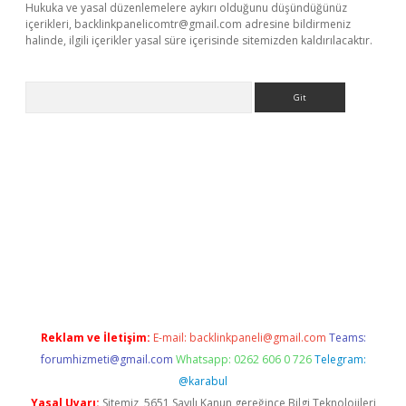
Hukuka ve yasal düzenlemelere aykırı olduğunu düşündüğünüz
içerikleri,
backlinkpanelicomtr@gmail.com
adresine bildirmeniz
halinde, ilgili içerikler yasal süre içerisinde sitemizden kaldırılacaktır.
Arama
betci giriş
Reklam ve İletişim:
E-mail:
backlinkpaneli@gmail.com
Teams:
forumhizmeti@gmail.com
Whatsapp: 0262 606 0 726
Telegram:
@karabul
Yasal Uyarı:
Sitemiz, 5651 Sayılı Kanun gereğince Bilgi Teknolojileri