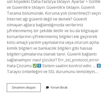
üst köşedeki Daha Fazla’ya tıklayın. Ayarlar > Gizlilik
ve Güvenlik’e tıklayın. Güvenlik’e tıklayın. Güvenli
Tarama bölümünde, Koruma yok (önerilmez)’i seçin.
İnternet ağı güvenli değil ne demek? Güvenli
olmayan ağlara bağlandığınızda verileriniz
şifrelenmemiş bir şekilde iletilir ve bu da bilgisayar
korsanlarının şifrelenmemiş bilgileri ele geçirerek
kötü amaçlı yazılım yaymalarına veya oturum açma
kimlik bilgileri ve bankacılık bilgileri gibi hassas
bilgileri çalmalarına olanak tanır. Güvenli bağlantı
sağlanamıyor nasıl çözülür? Err_ssl_protocol_error
Hata Çözümü
Sistem saatini kontrol edin. …
Tarayıcı önbelleğini ve SSL durumunu temizleyin.…
Internet
Devamını okuyun
Yorum Bırak
Bağlantısı
Güvenli
Değil
Ne