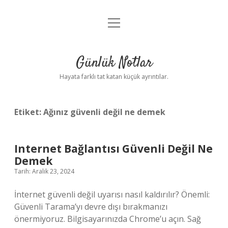
menüyü
Anasayfa
aç
Gizlilik Politikası
Günlük Notlar
Yasal Uyarı
Hayata farklı tat katan küçük ayrıntılar.
Hakkımızda
Etiket:
Ağınız güvenli değil ne demek
Internet Bağlantısı Güvenli Değil Ne
Demek
Tarih: Aralık 23, 2024
İnternet güvenli değil uyarısı nasıl kaldırılır? Önemli:
Güvenli Tarama’yı devre dışı bırakmanızı
önermiyoruz. Bilgisayarınızda Chrome’u açın. Sağ