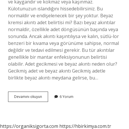
ve kaygandır ve kokmaz veya kaşınmaz.
Külotunuzun ıslandığını hissedebilirsiniz. Bu
normaldir ve endişelenecek bir şey yoktur. Beyaz
kremsi akıntı adet belirtisi mi? Bazı beyaz akıntılar
normaldir, özellikle adet döngüsünün başında veya
sonunda. Ancak akıntı kaşıntılıysa ve kalın, sütlü-lor
benzeri bir kıvama veya görünüme sahipse, normal
değildir ve tedavi edilmesi gerekir. Bu tür akıntılar
genellikle bir mantar enfeksiyonunun belirtisi
olabilir. Adet gecikmesi ve beyaz akıntı neden olur?
Gecikmiş adet ve beyaz akıntı Gecikmiş adetle
birlikte beyaz akıntı meydana gelirse, bu…
Adet
Devamını okuyun
6 Yorum
Öncesi
Beyaz
Akıntı
Olur
Mu
https://organiksigorta.com
https://hbirkimya.com.tr