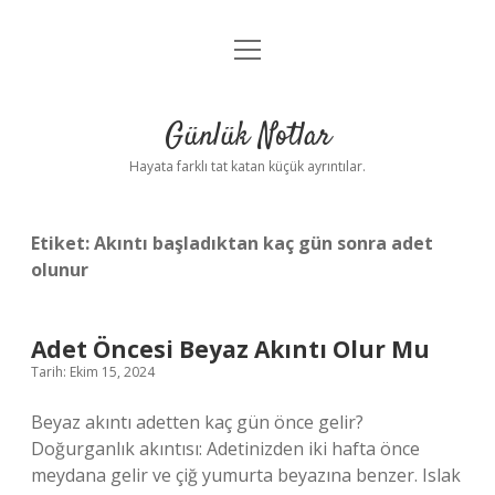
menüyü
Anasayfa
aç
Gizlilik Politikası
Günlük Notlar
Yasal Uyarı
Hayata farklı tat katan küçük ayrıntılar.
Hakkımızda
Etiket:
Akıntı başladıktan kaç gün sonra adet
olunur
Adet Öncesi Beyaz Akıntı Olur Mu
Tarih: Ekim 15, 2024
Beyaz akıntı adetten kaç gün önce gelir?
Doğurganlık akıntısı: Adetinizden iki hafta önce
meydana gelir ve çiğ yumurta beyazına benzer. Islak