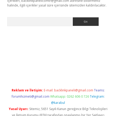
içerikleri,
backlinkpanelicomtr@gmail.com
adresine bildirmeniz
halinde, ilgili içerikler yasal süre içerisinde sitemizden kaldırılacaktır.
Arama
betci giriş
Reklam ve İletişim:
E-mail:
backlinkpaneli@gmail.com
Teams:
forumhizmeti@gmail.com
Whatsapp: 0262 606 0 726
Telegram:
@karabul
Yasal Uyarı:
Sitemiz, 5651 Sayılı Kanun gereğince Bilgi Teknolojileri
ve İletişim Kurumu (BTK) tarafından onaylanmış bir Yer Sağlayıcı