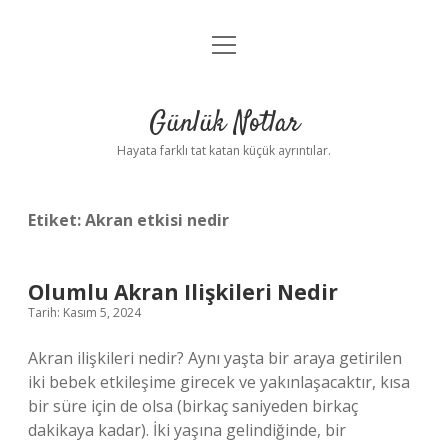
menüyü
Anasayfa
aç
Gizlilik Politikası
Günlük Notlar
Yasal Uyarı
Hayata farklı tat katan küçük ayrıntılar.
Hakkımızda
Etiket:
Akran etkisi nedir
Olumlu Akran Ilişkileri Nedir
Tarih: Kasım 5, 2024
Akran ilişkileri nedir? Aynı yaşta bir araya getirilen
iki bebek etkileşime girecek ve yakınlaşacaktır, kısa
bir süre için de olsa (birkaç saniyeden birkaç
dakikaya kadar). İki yaşına gelindiğinde, bir