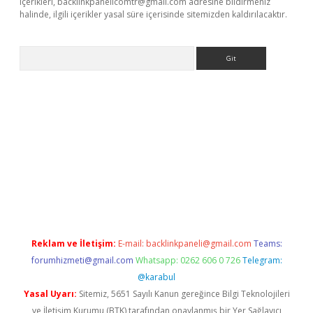
içerikleri,
backlinkpanelicomtr@gmail.com
adresine bildirmeniz
halinde, ilgili içerikler yasal süre içerisinde sitemizden kaldırılacaktır.
Arama
ş
Reklam ve İletişim:
E-mail:
backlinkpaneli@gmail.com
Teams:
forumhizmeti@gmail.com
Whatsapp: 0262 606 0 726
Telegram:
@karabul
Yasal Uyarı:
Sitemiz, 5651 Sayılı Kanun gereğince Bilgi Teknolojileri
ve İletişim Kurumu (BTK) tarafından onaylanmış bir Yer Sağlayıcı