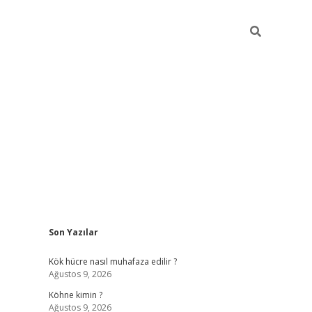
Sidebar
Son Yazılar
betci giri
Kök hücre nasıl muhafaza edilir ?
Ağustos 9, 2026
Köhne kimin ?
Ağustos 9, 2026