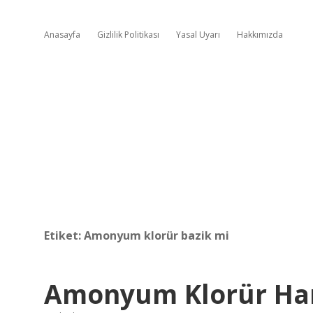
Anasayfa
Gizlilik Politikası
Yasal Uyarı
Hakkımızda
Etiket:
Amonyum klorür bazik mi
Amonyum Klorür Hang