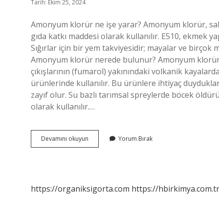
Tarih: Ekim 25, 2024
Amonyum klorür ne işe yarar? Amonyum klorür, sal
gıda katkı maddesi olarak kullanılır. E510, ekmek ya
Sığırlar için bir yem takviyesidir; mayalar ve birçok
Amonyum klorür nerede bulunur? Amonyum klorür d
çıkışlarının (fumarol) yakınındaki volkanik kayalard
ürünlerinde kullanılır. Bu ürünlere ihtiyaç duydukla
zayıf olur. Su bazlı tarımsal spreylerde böcek öldü
olarak kullanılır.…
Amonyum
Devamını okuyun
Yorum Bırak
Klorür
Hangi
Alanlarda
Kullanılır
https://organiksigorta.com
https://hbirkimya.com.t