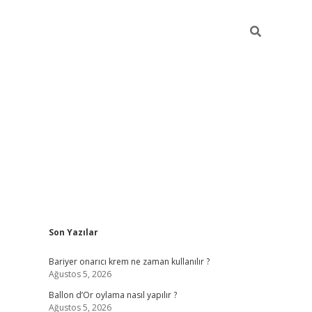
Sidebar
Son Yazılar
betci gir
Bariyer onarıcı krem ne zaman kullanılır ?
Ağustos 5, 2026
Ballon d’Or oylama nasıl yapılır ?
Ağustos 5, 2026