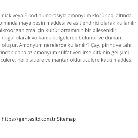
miak veya E kod numarasıyla amonyum klorür adı altında
pımında maya besin maddesi ve asitlendirici olarak kullanılır.
 mikroorganizma için kültür ortamının bir bileşenidir.
oğal olarak volkanik bölgelerde bulunur ve duman
a oluşur. Amonyum nerelerde kullanılır? Çay, pirinç ve tahıl
rından daha az amonyum sülfat verilirse bitkinin gelişimi
rücülere, herbisitlere ve mantar öldürücülere katkı maddesi
r
https://gentesltd.com.tr
Sitemap