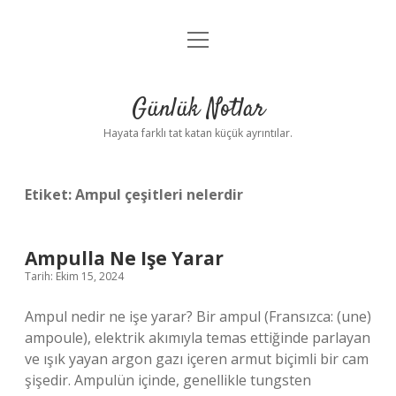
menüyü
Anasayfa
aç
Gizlilik Politikası
Günlük Notlar
Yasal Uyarı
Hayata farklı tat katan küçük ayrıntılar.
Hakkımızda
Etiket:
Ampul çeşitleri nelerdir
Ampulla Ne Işe Yarar
Tarih: Ekim 15, 2024
Ampul nedir ne işe yarar? Bir ampul (Fransızca: (une)
ampoule), elektrik akımıyla temas ettiğinde parlayan
ve ışık yayan argon gazı içeren armut biçimli bir cam
şişedir. Ampulün içinde, genellikle tungsten