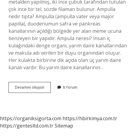
metalden yapılmış, iki ince çubuk tarafından tutulan
çok ince bir tel, sözde filaman bulunur. Ampulla
nedir tıpta? Ampulla (ampulla vater veya major
papilla), duodenumun safra ve pankreas
kanallarının açıldığı bölgede yer alan meme ucuna
benzeyen bir yapıdır. Ampula neresi? İnsan iç
kulağındaki denge organı, yarım daire kanallarından
ve makula adı verilen bir duyu organından oluşur.
Her kulakta birbirine dik açıda olan üç yarım daire
kanalı vardır. Bu yarım daire kanallarının…
Ampulla
Devamını okuyun
8 Yorum
Ne
Işe
Yarar
https://organiksigorta.com
https://hbirkimya.com.tr
https://gentesltd.com.tr
Sitemap