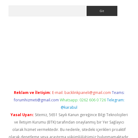
Arama
betci giriş
Reklam ve İletişim:
E-mail:
backlinkpaneli@gmail.com
Teams:
forumhizmeti@gmail.com
Whatsapp: 0262 606 0 726
Telegram:
@karabul
Yasal Uyarı:
Sitemiz, 5651 Sayılı Kanun gereğince Bilgi Teknolojileri
ve İletişim Kurumu (BTK) tarafından onaylanmış bir Yer Sağlayıcı
olarak hizmet vermektedir. Bu nedenle, sitedeki içerikleri proaktif
olarak denetleme veya araştırma yükümlülüğümüz bulunmamaktadır.