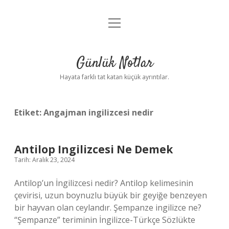
menüyü
Anasayfa
aç
Gizlilik Politikası
Günlük Notlar
Yasal Uyarı
Hayata farklı tat katan küçük ayrıntılar.
Hakkımızda
Etiket:
Angajman ingilizcesi nedir
Antilop Ingilizcesi Ne Demek
Tarih: Aralık 23, 2024
Antilop’un İngilizcesi nedir? Antilop kelimesinin
çevirisi, uzun boynuzlu büyük bir geyiğe benzeyen
bir hayvan olan ceylandır. Şempanze ingilizce ne?
“Şempanze” teriminin İngilizce-Türkçe Sözlükte