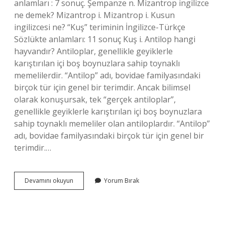
anlamları : 7 sonuç. Şempanze n. Mizantrop ingilizce
ne demek? Mizantrop i. Mizantrop i. Kusun
ingilizcesi ne? “Kuş” teriminin İngilizce-Türkçe
Sözlükte anlamları: 11 sonuç Kuş i. Antilop hangi
hayvandır? Antiloplar, genellikle geyiklerle
karıştırılan içi boş boynuzlara sahip toynaklı
memelilerdir. “Antilop” adı, bovidae familyasındaki
birçok tür için genel bir terimdir. Ancak bilimsel
olarak konuşursak, tek “gerçek antiloplar”,
genellikle geyiklerle karıştırılan içi boş boynuzlara
sahip toynaklı memeliler olan antiloplardır. “Antilop”
adı, bovidae familyasındaki birçok tür için genel bir
terimdir.…
Antilop
Devamını okuyun
Yorum Bırak
Ingilizcesi
Ne
Demek