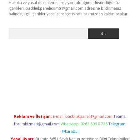
Hukuka ve yasal düzenlemelere aykırı olduğunu düşündüğünüz
içerikleri,
backlinkpanelicomtr@gmail.com
adresine bildirmeniz
halinde, ilgili içerikler yasal süre içerisinde sitemizden kaldırılacaktır.
Arama
Reklam ve İletişim:
E-mail:
backlinkpaneli@gmail.com
Teams:
forumhizmeti@gmail.com
Whatsapp: 0262 606 0 726
Telegram:
@karabul
Yasal Uyarı:
Sitemiz, 5651 Sayılı Kanun gereğince Bilgi Teknolojileri