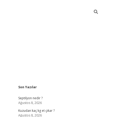
Sidebar
Son Yazılar
betci giri
Septilyon nedir ?
Ağustos 8, 2026
Kuzudan kaç kg et çıkar ?
Ağustos 8, 2026