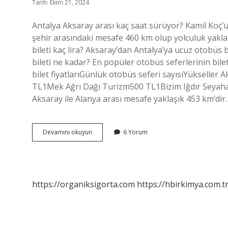
Tarih: Ekim 21, 2024
Antalya Aksaray arası kaç saat sürüyor? Kamil Koç’u
şehir arasındaki mesafe 460 km olup yolculuk yakla
bileti kaç lira? Aksaray’dan Antalya’ya ucuz otobüs b
bileti ne kadar? En popüler otobüs seferlerinin bile
bilet fiyatlarıGünlük otobüs seferi sayısıYükseller
TL1Mek Ağrı Dağı Turizm500 TL1Bizim Iğdır Seyaha
Aksaray ile Alanya arası mesafe yaklaşık 453 km’dir
Antalya
Devamını okuyun
6 Yorum
Aksaray
Kaç
Kilometredir
https://organiksigorta.com
https://hbirkimya.com.t