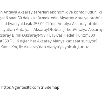
n Antalya Aksaray seferleri ekonomik ve konforludur. İki
şık 6 saat 50 dakika sürmektedir. Aksaray Antalya otobüs
ileti fiyatı yaklaşık 455.00 TL’dir. Antalya Aksaray otobüs
t fiyatları Antalya – AksarayOtobüs şirketiAntalya Aksaray
 Aksaray Birlik (Aksaray)499 TL1Sivas Hedef Turizm500
t550 TL16 diğer hat Aksaray Alanya kaç saat sürüyor?
. Kamil Koç ile Aksaray’dan Alanya’ya yolculuğunuz…
r
https://gentesltd.com.tr
Sitemap