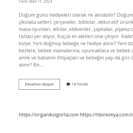
Tarih: Ekim 11, 2024
Doğum günü hediyeleri olarak ne alınabilir? Doğum g
çikolata setleri, çerçeveler, biblolar, dekoratif ürünle
masa oyunları, atkılar, eldivenler, şapkalar, pijama
fazlası yer alıyor. Küçük ev aletleri öne çıkıyor. Kad
kolye. Yeni doğmuş bebeğe ne hediye alınır? Yeni do
bezlere, bebek mamalarına, oyuncaklara ve bebek a
anne ve babanın ihtiyaçları ve bebeğin yaşı da gö
alınır? Bir…
Dogum
Devamını okuyun
10 Yorum
Hediyesi
Ne
Olabilir
https://organiksigorta.com
https://hbirkimya.com.t