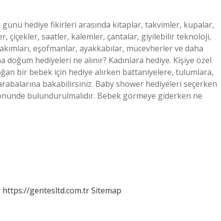
ünü hediye fikirleri arasında kitaplar, takvimler, kupalar,
r, çiçekler, saatler, kalemler, çantalar, giyilebilir teknoloji,
 takımları, eşofmanlar, ayakkabılar, mücevherler ve daha
ına doğum hediyeleri ne alınır? Kadınlara hediye. Kişiye özel
ğan bir bebek için hediye alırken battaniyelere, tulumlara,
rabalarına bakabilirsiniz. Baby shower hediyeleri seçerken
z önünde bulundurulmalıdır. Bebek görmeye giderken ne
r
https://gentesltd.com.tr
Sitemap