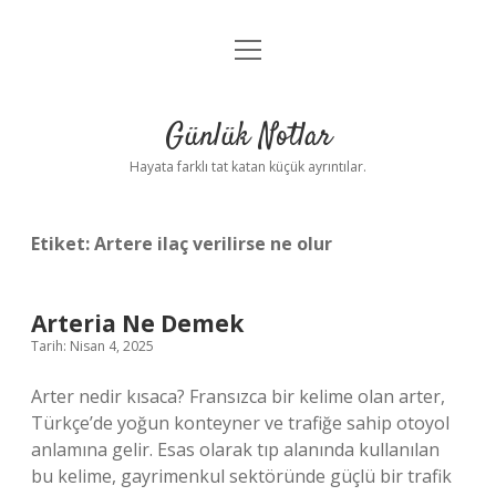
menüyü
Anasayfa
aç
Gizlilik Politikası
Günlük Notlar
Yasal Uyarı
Hayata farklı tat katan küçük ayrıntılar.
Hakkımızda
Etiket:
Artere ilaç verilirse ne olur
Arteria Ne Demek
Tarih: Nisan 4, 2025
Arter nedir kısaca? Fransızca bir kelime olan arter,
Türkçe’de yoğun konteyner ve trafiğe sahip otoyol
anlamına gelir. Esas olarak tıp alanında kullanılan
bu kelime, gayrimenkul sektöründe güçlü bir trafik