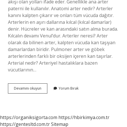
akışı olan yolları ifade eder. Genellikle ana arter
paterni ile kullanılır. Anatomi arter nedir? Arterler
kanını kalpten çıkarır ve onları tüm vücuda dağıtır.
Arterlerin en aşırı dallarına kılcal (kılcal damarlar)
denir. Hücreler ve kan arasındaki satın alma burada.
Kılcalın devamı Venul’dur. Arterler neresi? Arter
olarak da bilinen arter, kalpten vücuda kan taşıyan
damarlardan biridir. Pulmoner arter ve göbek
arterlerinden farklı bir oksijen içeren kan taşırlar.
Arterial nedir? Arteriyel hastalıklara bazen
vücutlarının…
Arteria
Devamını okuyun
Yorum Bırak
Ne
Demek
https://organiksigorta.com
https://hbirkimya.com.tr
https://gentesltd.com.tr
Sitemap