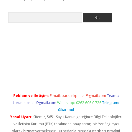
Arama
betci giriş
Reklam ve İletişim:
E-mail:
backlinkpaneli@gmail.com
Teams:
forumhizmeti@gmail.com
Whatsapp: 0262 606 0 726
Telegram:
@karabul
Yasal Uyarı:
Sitemiz, 5651 Sayılı Kanun gereğince Bilgi Teknolojileri
ve İletişim Kurumu (BTK) tarafından onaylanmış bir Yer Sağlayıcı
olarak hizmet vermektedir. Bu nedenle, sitedeki içerikleri proaktif