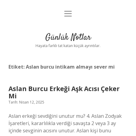
menüyü
Anasayfa
aç
Gizlilik Politikası
Günlük Notlar
Yasal Uyarı
Hayata farklı tat katan küçük ayrıntılar.
Hakkımızda
Etiket:
Aslan burcu intikam almayı sever mi
Aslan Burcu Erkeği Aşk Acısı Çeker
Mi
Tarih: Nisan 12, 2025
Aslan erkeği sevdiğini unutur mu? 4. Aslan Zodyak
İşaretleri, kararlılıkla verdiği savaşta 2 veya 3 ay
içinde sevginin acısını unutur. Aslan kişi bunu