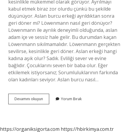
kesinlikle mükemmel olarak görüyor. Ayrılmayı
kabul etmek biraz zor olurdu çünkü bu şekilde
düşünüyor. Aslan burcu erkeği ayrıldıktan sonra
geri döner mi? Löwenmann nasıl geri dönüyor?
Löwenmann ile ayrılık deneyimli olduğunda, aslan
adam içe ve sessiz hale gelir. Bu durumdan kaçan
Löwenmann sıkılmamalıdır. Löwenmann gerçekten
sevilirse, kesinlikle geri döner. Aslan erkeği hangi
kadına aşık olur? Sadık. Evliliği sever ve evine
bağlıdır. Çocuklarını seven bir baba olur. Eğer
etkilemek istiyorsanız; Sorumluluklarının farkında
olan kadınları seviyor. Aslan burcu nasıl…
Aslan
Devamını okuyun
Yorum Bırak
Burcu
Erkeği
Aşk
Acısı
Çeker
https://organiksigorta.com
https://hbirkimya.com.tr
Mi