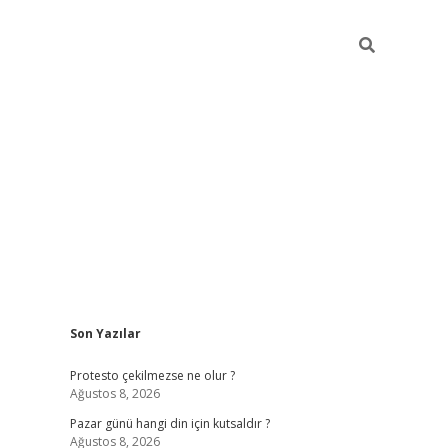
Sidebar
Son Yazılar
betci giri
Protesto çekilmezse ne olur ?
Ağustos 8, 2026
Pazar günü hangi din için kutsaldır ?
Ağustos 8, 2026