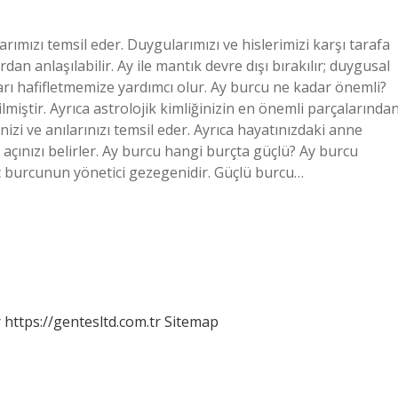
larımızı temsil eder. Duygularımızı ve hislerimizi karşı tarafa
rdan anlaşılabilir. Ay ile mantık devre dışı bırakılır; duygusal
arı hafifletmemize yardımcı olur. Ay burcu ne kadar önemli?
ilmiştir. Ayrıca astrolojik kimliğinizin en önemli parçalarında
inizi ve anılarınızı temsil eder. Ayrıca hayatınızdaki anne
ş açınızı belirler. Ay burcu hangi burçta güçlü? Ay burcu
eç burcunun yönetici gezegenidir. Güçlü burcu…
r
https://gentesltd.com.tr
Sitemap