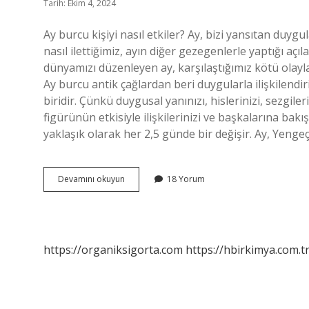
Tarih: Ekim 4, 2024
Ay burcu kişiyi nasıl etkiler? Ay, bizi yansıtan duygu
nasıl ilettiğimiz, ayın diğer gezegenlerle yaptığı açıla
dünyamızı düzenleyen ay, karşılaştığımız kötü olayl
Ay burcu antik çağlardan beri duygularla ilişkilendir
biridir. Çünkü duygusal yanınızı, hislerinizi, sezgiler
figürünün etkisiyle ilişkilerinizi ve başkalarına bakı
yaklaşık olarak her 2,5 günde bir değişir. Ay, Yeng
Ay
Devamını okuyun
18 Yorum
Burcu
Insanı
Ne
Kadar
Etkiler
https://organiksigorta.com
https://hbirkimya.com.t