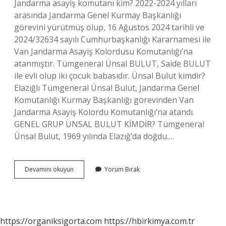
Jandarma asayiş komutanı kim? 2022-2024 yılları
arasında Jandarma Genel Kurmay Başkanlığı
görevini yürütmüş olup, 16 Ağustos 2024 tarihli ve
2024/32634 sayılı Cumhurbaşkanlığı Kararnamesi ile
Van Jandarma Asayiş Kolordusu Komutanlığı’na
atanmıştır. Tümgeneral Ünsal BULUT, Saide BULUT
ile evli olup iki çocuk babasıdır. Ünsal Bulut kimdir?
Elazığlı Tümgeneral Ünsal Bulut, Jandarma Genel
Komutanlığı Kurmay Başkanlığı görevinden Van
Jandarma Asayiş Kolordu Komutanlığı’na atandı.
GENEL GRUP ÜNSAL BULUT KİMDİR? Tümgeneral
Ünsal Bulut, 1969 yılında Elazığ’da doğdu.…
Jandarma
Devamını okuyun
Yorum Bırak
Asayiş
Daire
Başkanı
Kim
https://organiksigorta.com
https://hbirkimya.com.tr