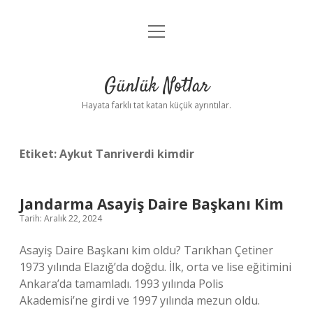
menüyü
Anasayfa
aç
Gizlilik Politikası
Günlük Notlar
Yasal Uyarı
Hayata farklı tat katan küçük ayrıntılar.
Hakkımızda
Etiket:
Aykut Tanriverdi kimdir
Jandarma Asayiş Daire Başkanı Kim
Tarih: Aralık 22, 2024
Asayiş Daire Başkanı kim oldu? Tarıkhan Çetiner
1973 yılında Elazığ’da doğdu. İlk, orta ve lise eğitimini
Ankara’da tamamladı. 1993 yılında Polis
Akademisi’ne girdi ve 1997 yılında mezun oldu.