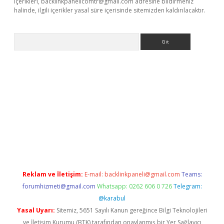
içerikleri,
backlinkpanelicomtr@gmail.com
adresine bildirmeniz
halinde, ilgili içerikler yasal süre içerisinde sitemizden kaldırılacaktır.
Arama
betci giriş
Reklam ve İletişim:
E-mail:
backlinkpaneli@gmail.com
Teams:
forumhizmeti@gmail.com
Whatsapp: 0262 606 0 726
Telegram:
@karabul
Yasal Uyarı:
Sitemiz, 5651 Sayılı Kanun gereğince Bilgi Teknolojileri
ve İletişim Kurumu (BTK) tarafından onaylanmış bir Yer Sağlayıcı