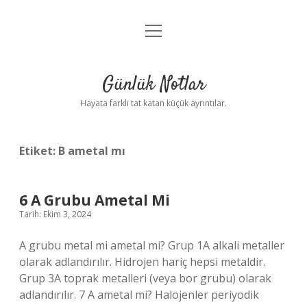
menüyü
Anasayfa
aç
Gizlilik Politikası
Günlük Notlar
Yasal Uyarı
Hayata farklı tat katan küçük ayrıntılar.
Hakkımızda
Etiket:
B ametal mı
6 A Grubu Ametal Mi
Tarih: Ekim 3, 2024
A grubu metal mi ametal mi? Grup 1A alkali metaller
olarak adlandırılır. Hidrojen hariç hepsi metaldir.
Grup 3A toprak metalleri (veya bor grubu) olarak
adlandırılır. 7 A ametal mi? Halojenler periyodik