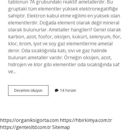
tablonun 7A grubundaki reaktif ametallerdir. Bu
gruptaki tüm elementler yüksek elektronegatifliğe
sahiptir. Elektron kabul etme eğilimi en yüksek olan
elementlerdir. Doğada element olarak değil mineral
olarak bulunurlar. Ametaller hangileri? Genel olarak
karbon, azot, fosfor, oksijen, kükürt, selenyum, flor,
klor, brom, iyot ve soy gaz elementlerine ametal
denir. Oda sıcaklığında katı, sıvı ve gaz halinde
bulunan ametaller vardır. Örneğin oksijen, azot,
hidrojen ve klor gibi elementler oda sıcaklığında saf
ve…
6
Devamını okuyun
14 Yorum
A
Grubu
Ametal
Mi
https://organiksigorta.com
https://hbirkimya.com.tr
https://gentesltd.com.tr
Sitemap