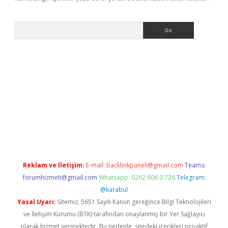
Arama
betci giriş
Reklam ve İletişim:
E-mail:
backlinkpaneli@gmail.com
Teams:
forumhizmeti@gmail.com
Whatsapp: 0262 606 0 726
Telegram:
@karabul
Yasal Uyarı:
Sitemiz, 5651 Sayılı Kanun gereğince Bilgi Teknolojileri
ve İletişim Kurumu (BTK) tarafından onaylanmış bir Yer Sağlayıcı
olarak hizmet vermektedir. Bu nedenle, sitedeki içerikleri proaktif