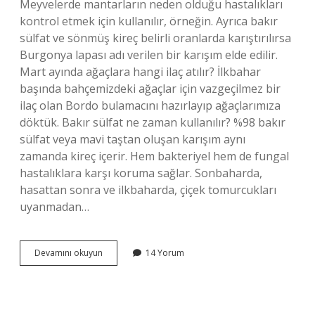
Meyvelerde mantarların neden olduğu hastalıkları
kontrol etmek için kullanılır, örneğin. Ayrıca bakır
sülfat ve sönmüş kireç belirli oranlarda karıştırılırsa
Burgonya lapası adı verilen bir karışım elde edilir.
Mart ayında ağaçlara hangi ilaç atılır? İlkbahar
başında bahçemizdeki ağaçlar için vazgeçilmez bir
ilaç olan Bordo bulamacını hazırlayıp ağaçlarımıza
döktük. Bakır sülfat ne zaman kullanılır? %98 bakır
sülfat veya mavi taştan oluşan karışım aynı
zamanda kireç içerir. Hem bakteriyel hem de fungal
hastalıklara karşı koruma sağlar. Sonbaharda,
hasattan sonra ve ilkbaharda, çiçek tomurcukları
uyanmadan…
Ağaçlara
Devamını okuyun
14 Yorum
Bakır
Sülfat
Ne
Zaman