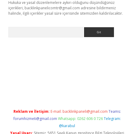
Hukuka ve yasal düzenlemelere aykırı olduğunu düşündüğünüz
içerikleri,
backlinkpanelicomtr@gmail.com
adresine bildirmeniz
halinde, ilgili içerikler yasal süre içerisinde sitemizden kaldırılacaktır.
Arama
ş
Reklam ve İletişim:
E-mail:
backlinkpaneli@gmail.com
Teams:
forumhizmeti@gmail.com
Whatsapp: 0262 606 0 726
Telegram:
@karabul
Yasal Uyarı:
Sitemiz, 5651 Sayılı Kanun gereğince Bilgi Teknolojileri