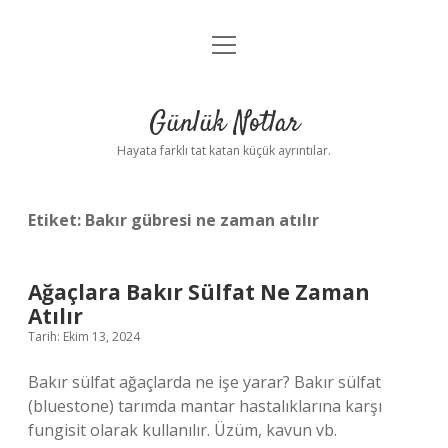
menüyü
Anasayfa
aç
Gizlilik Politikası
Günlük Notlar
Yasal Uyarı
Hayata farklı tat katan küçük ayrıntılar.
Hakkımızda
Etiket:
Bakır gübresi ne zaman atılır
Ağaçlara Bakır Sülfat Ne Zaman
Atılır
Tarih: Ekim 13, 2024
Bakır sülfat ağaçlarda ne işe yarar? Bakır sülfat
(bluestone) tarımda mantar hastalıklarına karşı
fungisit olarak kullanılır. Üzüm, kavun vb.