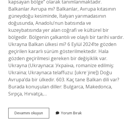
kapsayan bölge” olarak tanımlanmaktadır.
Balkanlar Avrupa mı? Balkanlar, Avrupa kıtasının
güneydoğu kesiminde, İtalyan yarımadasının
doğusunda, Anadolu’nun batısında ve
kuzeybatısında yer alan coğrafi ve kültürel bir
bölgedir. Bölgenin çalkantılı ve olaylı bir tarihi vardır.
Ukrayna Balkan ülkesi mi? 6 Eylül 2024’te gözden
geçirilen kararlı sürüm gösterilmektedir. Hala
gözden geçirilmesi gereken bir değişiklik var.
Ukrayna (Ukraynaca: Україна, romanize edilmiş:
Ukraïna; Ukraynaca telaffuzu: [ʊkrɐˈjinɐ]) Doğu
Avrupa’da bir ülkedir. 603. Kaç tane Balkan dili var?
Burada konuşulan diller: Bulgarca, Makedonca,
Sırpça, Hırvatça,…
Rusya
Devamını okuyun
Yorum Bırak
Balkan
Ülkesi
Midir