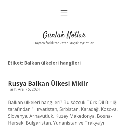
menüyü
Anasayfa
aç
Gizlilik Politikası
Günlük Notlar
Yasal Uyarı
Hayata farklı tat katan küçük ayrıntılar.
Hakkımızda
Etiket:
Balkan ülkeleri hangileri
Rusya Balkan Ülkesi Midir
Tarih: Aralık 5, 2024
Balkan ülkeleri hangileri? Bu sözcük Türk Dil Birliği
tarafından “Hırvatistan, Sırbistan, Karadağ, Kosova,
Slovenya, Arnavutluk, Kuzey Makedonya, Bosna-
Hersek, Bulgaristan, Yunanistan ve Trakya’yı