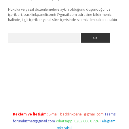
Hukuka ve yasal düzenlemelere aykırı olduğunu düşündüğünüz
içerikleri,
backlinkpanelicomtr@gmail.com
adresine bildirmeniz
halinde, ilgili içerikler yasal süre içerisinde sitemizden kaldırılacaktır.
Arama
ş
Reklam ve İletişim:
E-mail:
backlinkpaneli@gmail.com
Teams:
forumhizmeti@gmail.com
Whatsapp: 0262 606 0 726
Telegram:
@karabul