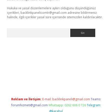
Hukuka ve yasal düzenlemelere aykırı olduğunu düşündüğünüz
içerikleri,
backlinkpanelicomtr@gmail.com
adresine bildirmeniz
halinde, ilgili içerikler yasal süre içerisinde sitemizden kaldırılacaktır.
Arama
betci giriş
Reklam ve İletişim:
E-mail:
backlinkpaneli@gmail.com
Teams:
forumhizmeti@gmail.com
Whatsapp: 0262 606 0 726
Telegram:
@karabul