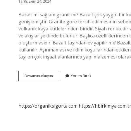
Tarih: Ekim 24, 2024
Bazalt mı sağlam granit mi? Bazalt çok yaygın bir k
genişlemiştir. Granite göre tercih edilmesinin sebeb
volkanik kaya kütlelerinden biridir. Siyah renktedi
ve akışlar şeklinde bulunur. Başlıca özelliklerinden 
oluşturmasıdır. Bazalt taşından ev yapılır mı? Baza
kullanılır. Aşınmaması ve iklim koşullarından etkilen
taşı en çok inşaat alanlarında yapı malzemesi olarak 
Bazalt
Devamını okuyun
Yorum Bırak
Zemin
Sağlam
Mı
https://organiksigorta.com
https://hbirkimya.com.t