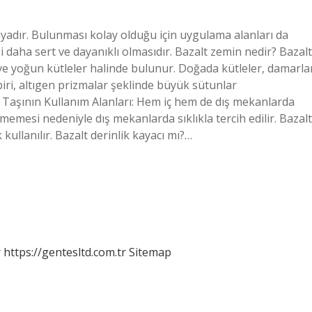
ayadır. Bulunması kolay olduğu için uygulama alanları da
i daha sert ve dayanıklı olmasıdır. Bazalt zemin nedir? Bazalt
r ve yoğun kütleler halinde bulunur. Doğada kütleler, damarla
biri, altıgen prizmalar şeklinde büyük sütunlar
lt Taşının Kullanım Alanları: Hem iç hem de dış mekanlarda
memesi nedeniyle dış mekanlarda sıklıkla tercih edilir. Bazalt
kullanılır. Bazalt derinlik kayacı mı?…
r
https://gentesltd.com.tr
Sitemap