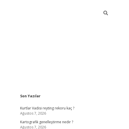
Sidebar
Son Yazılar
betci giriş
Kurtlar Vadisi reyting rekoru kaç ?
Ağustos 7, 2026
Kartografik genelleştirme nedir ?
Ağustos 7, 2026