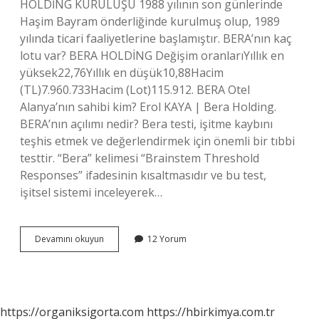
HOLDİNG KURULUŞU 1988 yılının son günlerinde
Haşim Bayram önderliğinde kurulmuş olup, 1989
yılında ticari faaliyetlerine başlamıştır. BERA’nın kaç
lotu var? BERA HOLDİNG Değişim oranlarıYıllık en
yüksek22,76Yıllık en düşük10,88Hacim
(TL)7.960.733Hacim (Lot)115.912. BERA Otel
Alanya’nın sahibi kim? Erol KAYA | Bera Holding.
BERA’nın açılımı nedir? Bera testi, işitme kaybını
teşhis etmek ve değerlendirmek için önemli bir tıbbi
testtir. “Bera” kelimesi “Brainstem Threshold
Responses” ifadesinin kısaltmasıdır ve bu test,
işitsel sistemi inceleyerek…
Bera
Devamını okuyun
12 Yorum
Holding
Kaç
Çalışanı
Var
https://organiksigorta.com
https://hbirkimya.com.tr