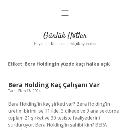
menüyü
Anasayfa
aç
Gizlilik Politikası
Günlük Notlar
Yasal Uyarı
Hayata farklı tat katan küçük ayrıntılar.
Hakkımızda
Etiket:
Bera Holdingin yüzde kaçı halka açık
Bera Holding Kaç Çalışanı Var
Tarih: Ekim 18, 2024
Bera Holding’in kaç şirketi var? Bera Holding’in
üretim birimi ise 11 ilde, 3 ülkede ve 9 ana sektörde
toplam 21 şirket ve 30 tesiste faaliyetlerini
sürdürüyor. Bera Holding’in sahibi kim? BERA