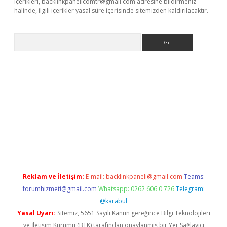
içerikleri,
backlinkpanelicomtr@gmail.com
adresine bildirmeniz
halinde, ilgili içerikler yasal süre içerisinde sitemizden kaldırılacaktır.
Arama
betci giriş
Reklam ve İletişim:
E-mail:
backlinkpaneli@gmail.com
Teams:
forumhizmeti@gmail.com
Whatsapp: 0262 606 0 726
Telegram:
@karabul
Yasal Uyarı:
Sitemiz, 5651 Sayılı Kanun gereğince Bilgi Teknolojileri
ve İletişim Kurumu (BTK) tarafından onaylanmış bir Yer Sağlayıcı