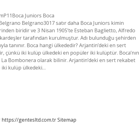
kımP11Boca Juniors Boca
elgrano Belgrano3017 satır daha Boca Juniors kimin
rinden biridir ve 3 Nisan 1905’te Esteban Baglietto, Alfredo
kardeşler tarafından kurulmuştur. Adı bulunduğu şehirden
la tanınır. Boca hangi ülkededir? Arjantin’deki en sert
, çünkü iki kulüp ülkedeki en popüler iki kulüptür. Boca’nın
 La Bombonera olarak bilinir. Arjantin’deki en sert rekabet
 iki kulüp ülkedeki…
r
https://gentesltd.com.tr
Sitemap