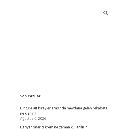
Sidebar
Son Yazılar
betci giri
Bir türe ait bireyler arasında meydana gelen rekabete
ne denir ?
Ağustos 6, 2026
Bariyer onarıcı krem ne zaman kullanılır ?