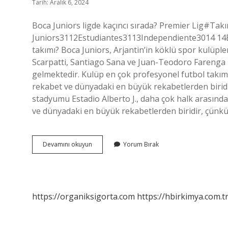
Tarih: Aralık 6, 2024
Boca Juniors ligde kaçıncı sırada? Premier Lig#Ta
Juniors3112Estudiantes3113Independiente3014 14B
takımı? Boca Juniors, Arjantin’in köklü spor kulüple
Scarpatti, Santiago Sana ve Juan-Teodoro Farenga 
gelmektedir. Kulüp en çok profesyonel futbol takımıy
rekabet ve dünyadaki en büyük rekabetlerden biridir
stadyumu Estadio Alberto J., daha çok halk arasında
ve dünyadaki en büyük rekabetlerden biridir, çünkü
Boca
Devamını okuyun
Yorum Bırak
Hangi
Ülkenin
Takımı
https://organiksigorta.com
https://hbirkimya.com.t