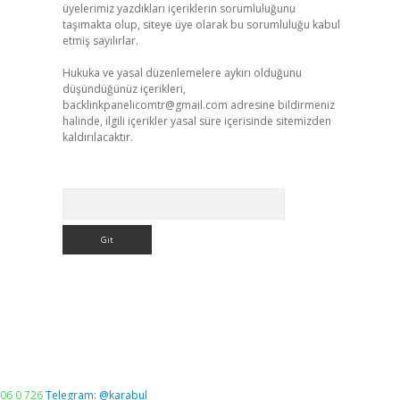
üyelerimiz yazdıkları içeriklerin sorumluluğunu
taşımakta olup, siteye üye olarak bu sorumluluğu kabul
etmiş sayılırlar.
Hukuka ve yasal düzenlemelere aykırı olduğunu
düşündüğünüz içerikleri,
backlinkpanelicomtr@gmail.com
adresine bildirmeniz
halinde, ilgili içerikler yasal süre içerisinde sitemizden
kaldırılacaktır.
Arama
06 0 726
Telegram: @karabul