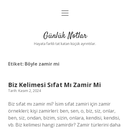
menüyü
Anasayfa
aç
Gizlilik Politikası
Günlük Notlar
Yasal Uyarı
Hayata farklı tat katan küçük ayrıntılar.
Hakkımızda
Etiket:
Böyle zamir mi
Biz Kelimesi Sıfat Mı Zamir Mi
Tarih: Kasım 2, 2024
Biz sıfat mı zamir mi? İsim sıfat zamiri için zamir
örnekleri; kişi zamirleri: ben, sen, o, biz, siz, onlar,
ben, siz, ondan, bizim, sizin, onlara, kendisi, kendisi,
vb. Biz kelimesi hangi zamirdir? Zamir türlerini daha