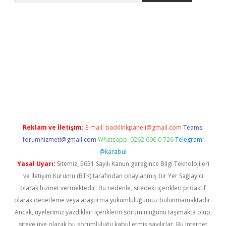
betci giriş
Reklam ve İletişim:
E-mail:
backlinkpaneli@gmail.com
Teams:
forumhizmeti@gmail.com
Whatsapp: 0262 606 0 726
Telegram:
@karabul
Yasal Uyarı:
Sitemiz, 5651 Sayılı Kanun gereğince Bilgi Teknolojileri
ve İletişim Kurumu (BTK) tarafından onaylanmış bir Yer Sağlayıcı
olarak hizmet vermektedir. Bu nedenle, sitedeki içerikleri proaktif
olarak denetleme veya araştırma yükümlülüğümüz bulunmamaktadır.
Ancak, üyelerimiz yazdıkları içeriklerin sorumluluğunu taşımakta olup,
siteye üye olarak bu sorumluluğu kabul etmiş sayılırlar. Bu internet