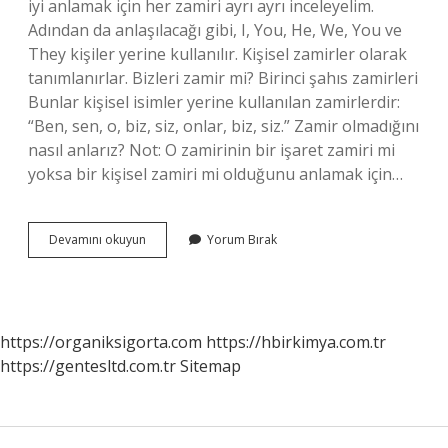
iyi anlamak için her zamiri ayrı ayrı inceleyelim.
Adından da anlaşılacağı gibi, I, You, He, We, You ve
They kişiler yerine kullanılır. Kişisel zamirler olarak
tanımlanırlar. Bizleri zamir mi? Birinci şahıs zamirleri
Bunlar kişisel isimler yerine kullanılan zamirlerdir:
“Ben, sen, o, biz, siz, onlar, biz, siz.” Zamir olmadığını
nasıl anlarız? Not: O zamirinin bir işaret zamiri mi
yoksa bir kişisel zamiri mi olduğunu anlamak için…
Biz
Devamını okuyun
Yorum Bırak
Kelimesi
Sıfat
Mı
Zamir
Mi
https://organiksigorta.com
https://hbirkimya.com.tr
https://gentesltd.com.tr
Sitemap