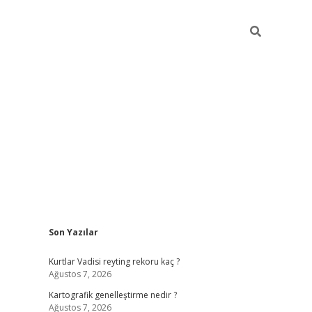
Sidebar
Son Yazılar
betci giri
Kurtlar Vadisi reyting rekoru kaç ?
Ağustos 7, 2026
Kartografik genelleştirme nedir ?
Ağustos 7, 2026