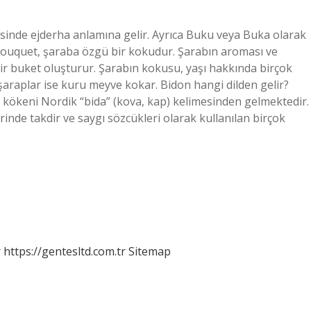
isinde ejderha anlamına gelir. Ayrıca Buku veya Buka olarak
 Bouquet, şaraba özgü bir kokudur. Şarabın aroması ve
 bir buket oluşturur. Şarabın kokusu, yaşı hakkında birçok
şaraplar ise kuru meyve kokar. Bidon hangi dilden gelir?
 kökeni Nordik “bida” (kova, kap) kelimesinden gelmektedir.
inde takdir ve saygı sözcükleri olarak kullanılan birçok
r
https://gentesltd.com.tr
Sitemap