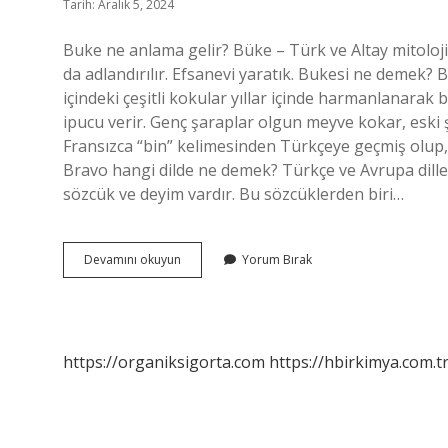
Tarih: Aralık 5, 2024
Buke ne anlama gelir? Büke – Türk ve Altay mitoloj
da adlandırılır. Efsanevi yaratık. Bukesi ne demek?
içindeki çeşitli kokular yıllar içinde harmanlanarak
ipucu verir. Genç şaraplar olgun meyve kokar, eski 
Fransızca “bin” kelimesinden Türkçeye geçmiş olup,
Bravo hangi dilde ne demek? Türkçe ve Avrupa diller
sözcük ve deyim vardır. Bu sözcüklerden biri…
Buke
Devamını okuyun
Yorum Bırak
Hangi
Dilde
Ne
Demek
https://organiksigorta.com
https://hbirkimya.com.t