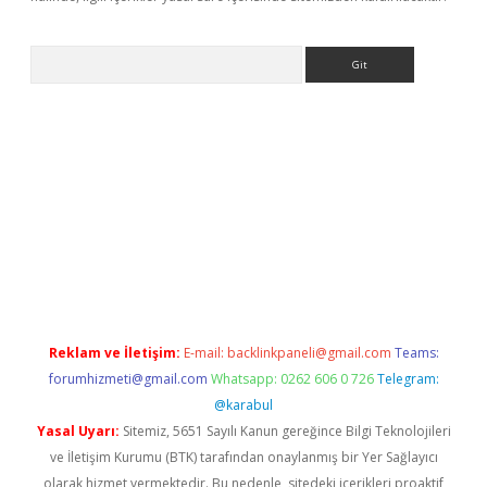
Arama
ş
Reklam ve İletişim:
E-mail:
backlinkpaneli@gmail.com
Teams:
forumhizmeti@gmail.com
Whatsapp: 0262 606 0 726
Telegram:
@karabul
Yasal Uyarı:
Sitemiz, 5651 Sayılı Kanun gereğince Bilgi Teknolojileri
ve İletişim Kurumu (BTK) tarafından onaylanmış bir Yer Sağlayıcı
olarak hizmet vermektedir. Bu nedenle, sitedeki içerikleri proaktif