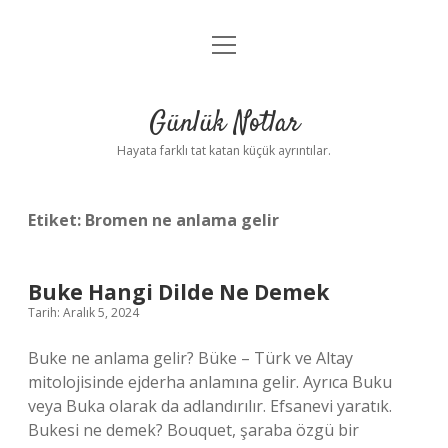
menüyü
Anasayfa
aç
Gizlilik Politikası
Günlük Notlar
Yasal Uyarı
Hayata farklı tat katan küçük ayrıntılar.
Hakkımızda
Etiket:
Bromen ne anlama gelir
Buke Hangi Dilde Ne Demek
Tarih: Aralık 5, 2024
Buke ne anlama gelir? Büke – Türk ve Altay
mitolojisinde ejderha anlamına gelir. Ayrıca Buku
veya Buka olarak da adlandırılır. Efsanevi yaratık.
Bukesi ne demek? Bouquet, şaraba özgü bir