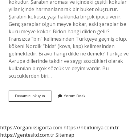
kokudur. Şarabın aroması ve içindeki çeşitli kokular
yıllar içinde harmanlanarak bir buket oluşturur.
Şarabın kokusu, yaşı hakkında birçok ipucu verir.
Genç şaraplar olgun meyve kokar, eski şaraplar ise
kuru meyve kokar. Bidon hangi dilden gelir?
Fransızca “bin” kelimesinden Türkçeye geçmiş olup,
kökeni Nordik “bida” (kova, kap) kelimesinden
gelmektedir. Bravo hangi dilde ne demek? Türkçe ve
Avrupa dillerinde takdir ve saygı sözcükleri olarak
kullanılan birçok sözcük ve deyim vardır. Bu
sözcüklerden biri…
Buke
Devamını okuyun
Yorum Bırak
Hangi
Dilde
Ne
Demek
https://organiksigorta.com
https://hbirkimya.com.tr
https://gentesltd.com.tr
Sitemap