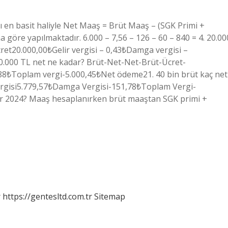
ı en basit haliyle Net Maaş = Brüt Maaş – (SGK Primi +
na göre yapılmaktadır. 6.000 – 7,56 – 126 – 60 – 840 = 4. 20.00
et20.000,00₺Gelir vergisi – 0,43₺Damga vergisi –
0.000 TL net ne kadar? Brüt-Net-Net-Brüt-Ücret-
,88₺Toplam vergi-5.000,45₺Net ödeme21. 40 bin brüt kaç net
ergisi5.779,57₺Damga Vergisi-151,78₺Toplam Vergi-
ır 2024? Maaş hesaplanırken brüt maaştan SGK primi +
r
https://gentesltd.com.tr
Sitemap