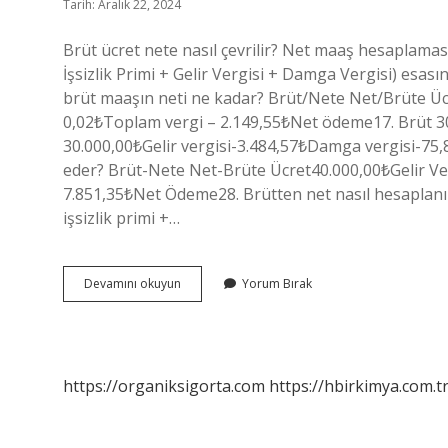
Tarih: Aralık 22, 2024
Brüt ücret nete nasıl çevrilir? Net maaş hesaplamas
İşsizlik Primi + Gelir Vergisi + Damga Vergisi) esası
brüt maaşın neti ne kadar? Brüt/Nete Net/Brüte Ücr
0,02₺Toplam vergi – 2.149,55₺Net ödeme17. Brüt 3
30.000,00₺Gelir vergisi-3.484,57₺Damga vergisi-75
eder? Brüt-Nete Net-Brüte Ücret40.000,00₺Gelir V
7.851,35₺Net Ödeme28. Brütten net nasıl hesaplan
işsizlik primi +…
Brüt
Devamını okuyun
Yorum Bırak
Ücretin
Neti
Nasıl
Hesaplanır
https://organiksigorta.com
https://hbirkimya.com.t