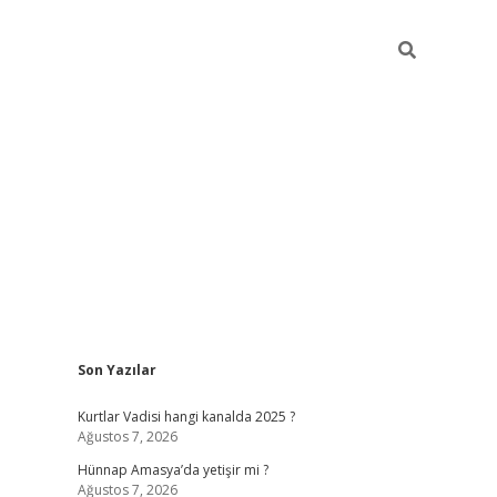
Sidebar
Son Yazılar
betci giri
Kurtlar Vadisi hangi kanalda 2025 ?
Ağustos 7, 2026
Hünnap Amasya’da yetişir mi ?
Ağustos 7, 2026