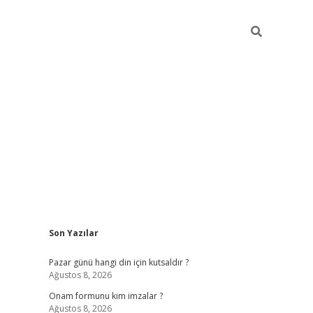
Sidebar
Son Yazılar
betci giri
Pazar günü hangi din için kutsaldır ?
Ağustos 8, 2026
Onam formunu kim imzalar ?
Ağustos 8, 2026