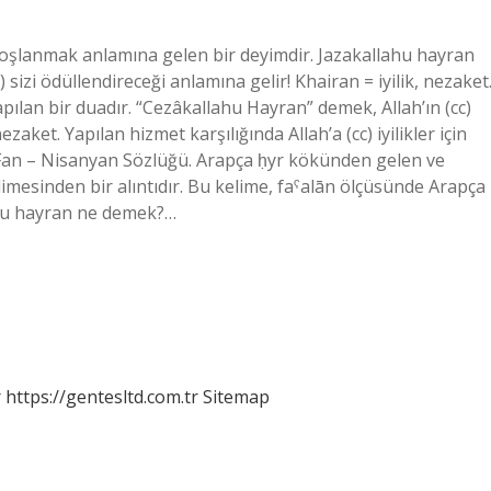
şlanmak anlamına gelen bir deyimdir. Jazakallahu hayran
izi ödüllendireceği anlamına gelir! Khairan = iyilik, nezaket
 yapılan bir duadır. “Cezâkallahu Hayran” demek, Allah’ın (cc)
ezaket. Yapılan hizmet karşılığında Allah’a (cc) iyilikler için
 Fan – Nisanyan Sözlüğü. Arapça ḥyr kökünden gelen ve
zakellahu hayran ne demek?…
r
https://gentesltd.com.tr
Sitemap