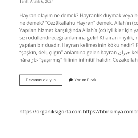
Tarih: Aralık 6, 2024
Hayran olayım ne demek? Hayranlık duymak veya ho
ne demek? “Cezâkallahu Hayran” demek, Allah’ın (cc) s
Yapılan hizmet karşılığında Allah’a (cc) iyilikler için
sizi ödüllendireceği anlamına gelir! Khairan = iyilik, n
yapılan bir duadır. Hayran kelimesinin kökü nedir?
“şaşkın, deli, çılgın” anlamına gelen ḥayrān حيران kelimesinden bir alıntıdır. Bu kelime, faˁalān ölçüsünde Arapça
ḥāra حَارَ “şaşırmış” fiilinin infinitif halidir. Ce
Benzemez
Devamını okuyun
Yorum Bırak
Kimse
Sana
Kime
Ait
https://organiksigorta.com
https://hbirkimya.com.t