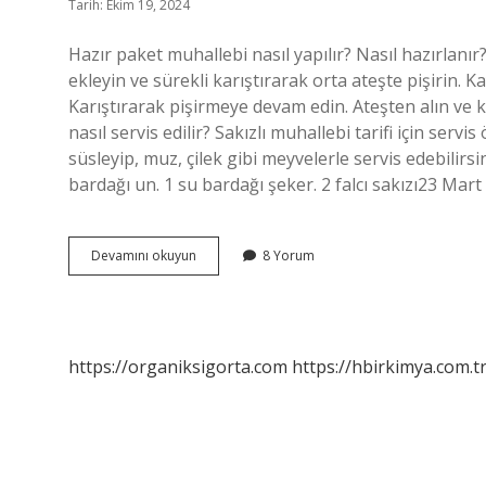
Tarih: Ekim 19, 2024
Hazır paket muhallebi nasıl yapılır? Nasıl hazırlanır
ekleyin ve sürekli karıştırarak orta ateşte pişirin. K
Karıştırarak pişirmeye devam edin. Ateşten alın ve 
nasıl servis edilir? Sakızlı muhallebi tarifi için servis
süsleyip, muz, çilek gibi meyvelerle servis edebilirsi
bardağı un. 1 su bardağı şeker. 2 falcı sakızı23 M
Hazır
Devamını okuyun
8 Yorum
Sakızlı
Muhallebi
Nasıl
Yapılır
https://organiksigorta.com
https://hbirkimya.com.t