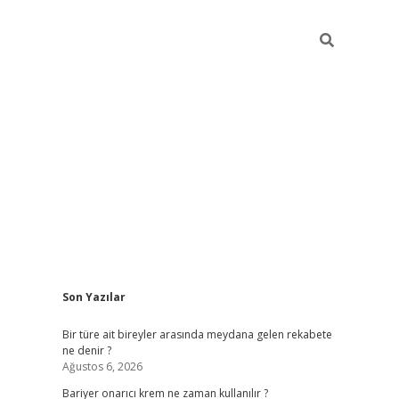
Sidebar
Son Yazılar
betci giri
Bir türe ait bireyler arasında meydana gelen rekabete
ne denir ?
Ağustos 6, 2026
Bariyer onarıcı krem ne zaman kullanılır ?