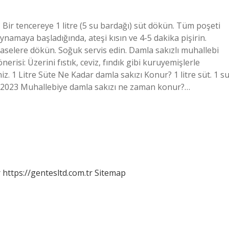
? Bir tencereye 1 litre (5 su bardağı) süt dökün. Tüm poşeti
aynamaya başladığında, ateşi kısın ve 4-5 dakika pişirin.
kaselere dökün. Soğuk servis edin. Damla sakızlı muhallebi
 önerisi: Üzerini fıstık, ceviz, fındık gibi kuruyemişlerle
niz. 1 Litre Süte Ne Kadar damla sakızı Konur? 1 litre süt. 1 s
art 2023 Muhallebiye damla sakızı ne zaman konur?…
r
https://gentesltd.com.tr
Sitemap