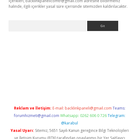
içerikleri,
backlinkpanelicomtr@gmail.com
adresine bildirmeniz
halinde, ilgili içerikler yasal süre içerisinde sitemizden kaldırılacaktır.
Arama
betci giriş
Reklam ve İletişim:
E-mail:
backlinkpaneli@gmail.com
Teams:
forumhizmeti@gmail.com
Whatsapp: 0262 606 0 726
Telegram:
@karabul
Yasal Uyarı:
Sitemiz, 5651 Sayılı Kanun gereğince Bilgi Teknolojileri
ve İletişim Kurumu (BTK) tarafından onaylanmış bir Yer Sağlayıcı