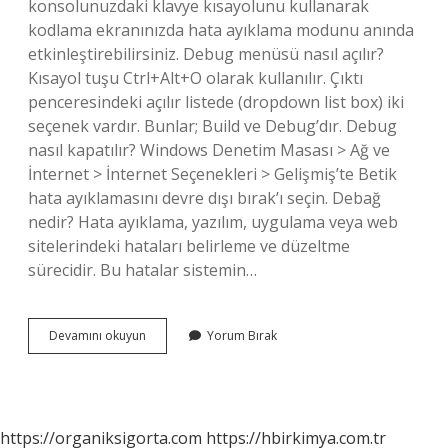
konsolunuzdaki klavye kısayolunu kullanarak
kodlama ekranınızda hata ayıklama modunu anında
etkinleştirebilirsiniz. Debug menüsü nasıl açılır?
Kısayol tuşu Ctrl+Alt+O olarak kullanılır. Çıktı
penceresindeki açılır listede (dropdown list box) iki
seçenek vardır. Bunlar; Build ve Debug’dır. Debug
nasıl kapatılır? Windows Denetim Masası > Ağ ve
İnternet > İnternet Seçenekleri > Gelişmiş’te Betik
hata ayıklamasını devre dışı bırak’ı seçin. Debağ
nedir? Hata ayıklama, yazılım, uygulama veya web
sitelerindeki hataları belirleme ve düzeltme
sürecidir. Bu hatalar sistemin…
Debug
Devamını okuyun
Yorum Bırak
Nedir
Nasıl
Yapılır
https://organiksigorta.com
https://hbirkimya.com.tr