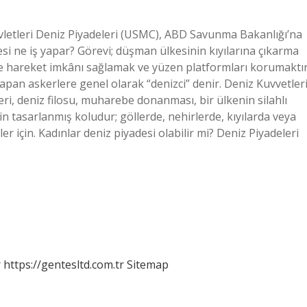
vletleri Deniz Piyadeleri (USMC), ABD Savunma Bakanlığı’na
desi ne iş yapar? Görevi; düşman ülkesinin kıyılarına çıkarma
ere hareket imkânı sağlamak ve yüzen platformları korumaktır
pan askerlere genel olarak “denizci” denir. Deniz Kuvvetler
ri, deniz filosu, muharebe donanması, bir ülkenin silahlı
in tasarlanmış koludur; göllerde, nehirlerde, kıyılarda veya
r için. Kadınlar deniz piyadesi olabilir mi? Deniz Piyadeleri
r
https://gentesltd.com.tr
Sitemap