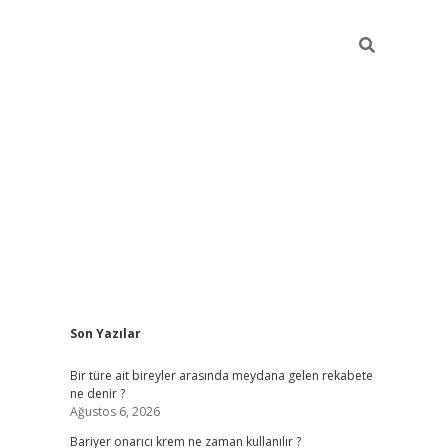
Sidebar
Son Yazılar
betci giri
Bir türe ait bireyler arasında meydana gelen rekabete
ne denir ?
Ağustos 6, 2026
Bariyer onarıcı krem ne zaman kullanılır ?