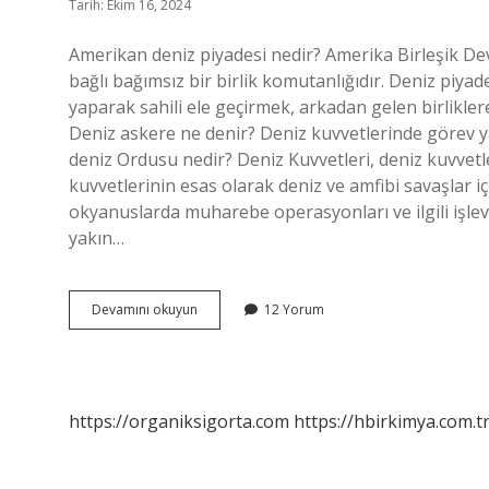
Tarih: Ekim 16, 2024
Amerikan deniz piyadesi nedir? Amerika Birleşik De
bağlı bağımsız bir birlik komutanlığıdır. Deniz piya
yaparak sahili ele geçirmek, arkadan gelen birlikl
Deniz askere ne denir? Deniz kuvvetlerinde görev ya
deniz Ordusu nedir? Deniz Kuvvetleri, deniz kuvvetle
kuvvetlerinin esas olarak deniz ve amfibi savaşlar iç
okyanuslarda muharebe operasyonları ve ilgili işlevle
yakın…
Amerikan
Devamını okuyun
12 Yorum
Deniz
Piyadeleri
Ne
Yapar
https://organiksigorta.com
https://hbirkimya.com.t