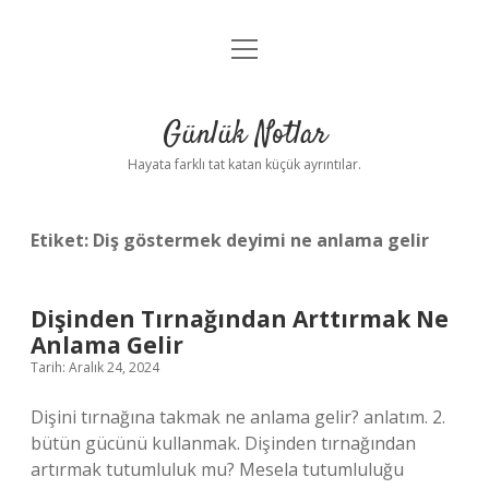
menüyü
Anasayfa
aç
Gizlilik Politikası
Günlük Notlar
Yasal Uyarı
Hayata farklı tat katan küçük ayrıntılar.
Hakkımızda
Etiket:
Diş göstermek deyimi ne anlama gelir
Dişinden Tırnağından Arttırmak Ne
Anlama Gelir
Tarih: Aralık 24, 2024
Dişini tırnağına takmak ne anlama gelir? anlatım. 2.
bütün gücünü kullanmak. Dişinden tırnağından
artırmak tutumluluk mu? Mesela tutumluluğu