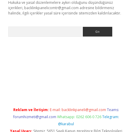
Hukuka ve yasal düzenlemelere aykırı olduğunu düşündüğünüz
içerikleri,
backlinkpanelicomtr@gmail.com
adresine bildirmeniz
halinde, ilgili içerikler yasal süre içerisinde sitemizden kaldırılacaktır.
Arama
betci giriş
Reklam ve İletişim:
E-mail:
backlinkpaneli@gmail.com
Teams:
forumhizmeti@gmail.com
Whatsapp: 0262 606 0 726
Telegram:
@karabul
Yasal Uyarı:
Sitemiz, 5651 Sayılı Kanun gereğince Bilgi Teknolojileri