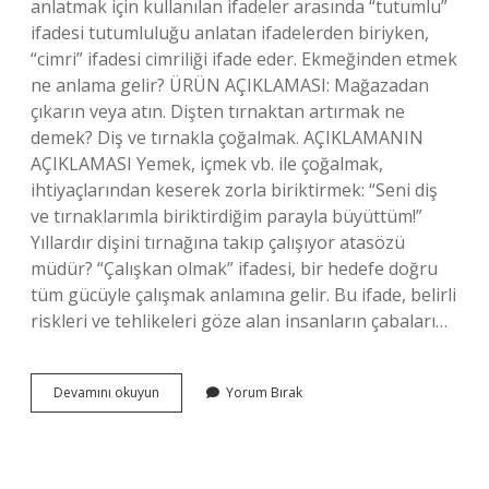
anlatmak için kullanılan ifadeler arasında “tutumlu”
ifadesi tutumluluğu anlatan ifadelerden biriyken,
“cimri” ifadesi cimriliği ifade eder. Ekmeğinden etmek
ne anlama gelir? ÜRÜN AÇIKLAMASI: Mağazadan
çıkarın veya atın. Dişten tırnaktan artırmak ne
demek? Diş ve tırnakla çoğalmak. AÇIKLAMANIN
AÇIKLAMASI Yemek, içmek vb. ile çoğalmak,
ihtiyaçlarından keserek zorla biriktirmek: “Seni diş
ve tırnaklarımla biriktirdiğim parayla büyüttüm!”
Yıllardır dişini tırnağına takıp çalışıyor atasözü
müdür? “Çalışkan olmak” ifadesi, bir hedefe doğru
tüm gücüyle çalışmak anlamına gelir. Bu ifade, belirli
riskleri ve tehlikeleri göze alan insanların çabaları…
Dişinden
Devamını okuyun
Yorum Bırak
Tırnağından
Arttırmak
Ne
Anlama