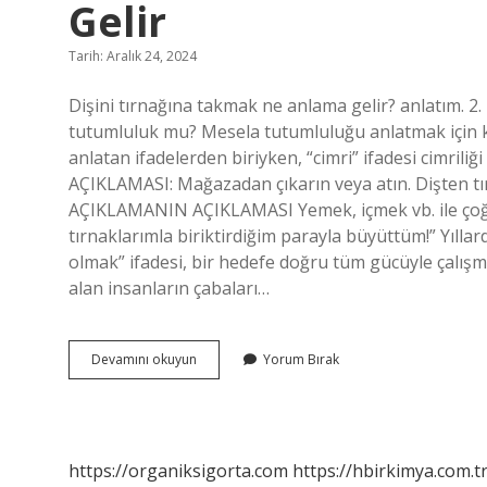
Gelir
Tarih: Aralık 24, 2024
Dişini tırnağına takmak ne anlama gelir? anlatım. 
tutumluluk mu? Mesela tutumluluğu anlatmak için ku
anlatan ifadelerden biriyken, “cimri” ifadesi cimri
AÇIKLAMASI: Mağazadan çıkarın veya atın. Dişten tı
AÇIKLAMANIN AÇIKLAMASI Yemek, içmek vb. ile çoğalm
tırnaklarımla biriktirdiğim parayla büyüttüm!” Yıllar
olmak” ifadesi, bir hedefe doğru tüm gücüyle çalışmak
alan insanların çabaları…
Dişinden
Devamını okuyun
Yorum Bırak
Tırnağından
Arttırmak
Ne
Anlama
Gelir
https://organiksigorta.com
https://hbirkimya.com.t