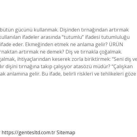
2. bütün gücünü kullanmak. Dişinden tırnağından artırmak
llanılan ifadeler arasında “tutumlu” ifadesi tutumluluğu
liği ifade eder. Ekmeğinden etmek ne anlama gelir? ÜRÜN
rnaktan artırmak ne demek? Diş ve tırnakla çoğalmak.
ak, ihtiyaçlarından keserek zorla biriktirmek: “Seni diş v
dır dişini tırnağına takıp çalışıyor atasözü müdür? “Çalışkan
 anlamına gelir. Bu ifade, belirli riskleri ve tehlikeleri göze
r
https://gentesltd.com.tr
Sitemap