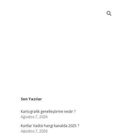
Sidebar
Son Yazılar
betci giriş
Kartografik genelleştirme nedir ?
Ağustos 7, 2026
Kurtlar Vadisi hangi kanalda 2025 ?
Ağustos 7, 2026