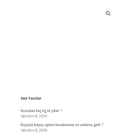
Sidebar
Son Yazılar
betci giri
Kuzudan kaç kg et çıkar ?
Ağustos 8, 2026
Rüyada beyaz ayının kovalaması ne anlama gelir ?
Ağustos 8, 2026