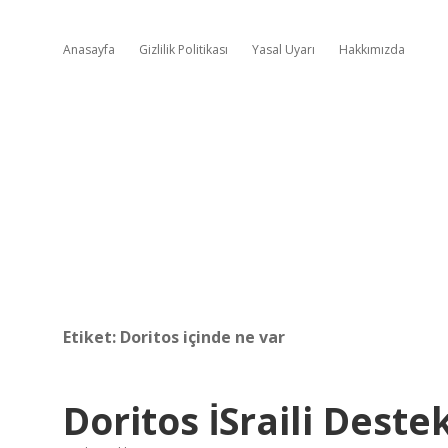
Anasayfa
Gizlilik Politikası
Yasal Uyarı
Hakkımızda
Etiket:
Doritos içinde ne var
Doritos İSraili Dest