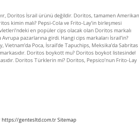
yır, Doritos İsrail ürünü değildir. Doritos, tamamen Amerika
ritos kimin malı? Pepsi-Cola ve Frito-Lay’in birleşmesi
Devletleri’ndeki en popüler cips olacak olan Doritos markalı
Avrupa pazarlarına girdi. Hangi cips markaları İsrail’in?
psy, Vietnam’da Poca, İsrail’de Tapuchips, Meksika’da Sabritas
ips markasıdır. Doritos boykott mu? Doritos boykot listesinde!
kasıdır. Doritos Türklerin mi? Doritos, Pepsico’nun Frito-Lay
r
https://gentesltd.com.tr
Sitemap