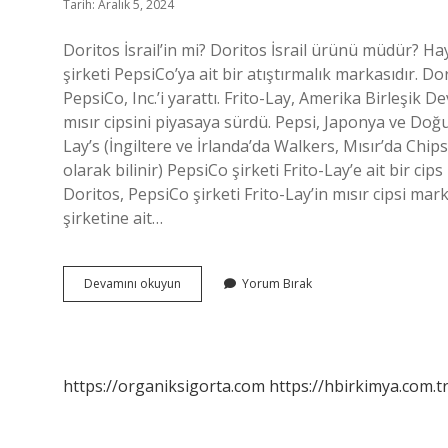
Tarih: Aralık 5, 2024
Doritos İsrail’in mi? Doritos İsrail ürünü müdür? Ha
şirketi PepsiCo’ya ait bir atıştırmalık markasıdır. Do
PepsiCo, Inc.’i yarattı. Frito-Lay, Amerika Birleşik 
mısır cipsini piyasaya sürdü. Pepsi, Japonya ve Doğu 
Lay’s (İngiltere ve İrlanda’da Walkers, Mısır’da Chi
olarak bilinir) PepsiCo şirketi Frito-Lay’e ait bir c
Doritos, PepsiCo şirketi Frito-Lay’in mısır cipsi mar
şirketine ait…
Doritos
Devamını okuyun
Yorum Bırak
İSraili
Destekliyor
Mu
https://organiksigorta.com
https://hbirkimya.com.t