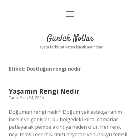
menüyü
Anasayfa
aç
Gizlilik Politikası
Günlük Notlar
Yasal Uyarı
Hayata farklı tat katan küçük ayrıntılar.
Hakkımızda
Etiket:
Dostluğun rengi nedir
Yaşamın Rengi Nedir
Tarih: Ekim 24, 2024
Doğumun rengi nedir? Doğum yaklaştıkça rahim
incelir ve genişler, bu bölgedeki kılcal damarlar
patlayarak pembe akıntıya neden olur. Her renk
neyi temsil eder? Kırmızı heyecan ve tutkuyu temsil