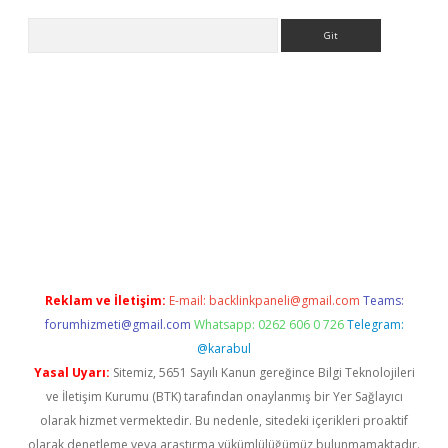
Arama
betci giriş
Reklam ve İletişim:
E-mail:
backlinkpaneli@gmail.com
Teams:
forumhizmeti@gmail.com
Whatsapp: 0262 606 0 726
Telegram:
@karabul
Yasal Uyarı:
Sitemiz, 5651 Sayılı Kanun gereğince Bilgi Teknolojileri
ve İletişim Kurumu (BTK) tarafından onaylanmış bir Yer Sağlayıcı
olarak hizmet vermektedir. Bu nedenle, sitedeki içerikleri proaktif
olarak denetleme veya araştırma yükümlülüğümüz bulunmamaktadır.