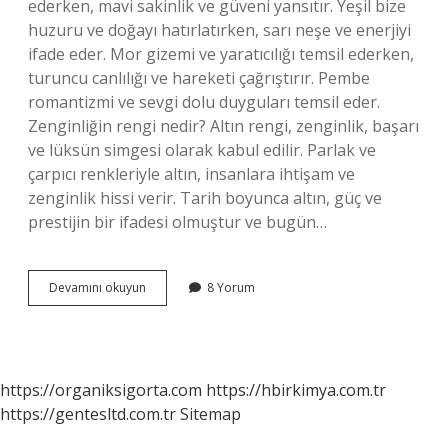
ederken, mavi sakinlik ve güveni yansıtır. Yeşil bize
huzuru ve doğayı hatırlatırken, sarı neşe ve enerjiyi
ifade eder. Mor gizemi ve yaratıcılığı temsil ederken,
turuncu canlılığı ve hareketi çağrıştırır. Pembe
romantizmi ve sevgi dolu duyguları temsil eder.
Zenginliğin rengi nedir? Altın rengi, zenginlik, başarı
ve lüksün simgesi olarak kabul edilir. Parlak ve
çarpıcı renkleriyle altın, insanlara ihtişam ve
zenginlik hissi verir. Tarih boyunca altın, güç ve
prestijin bir ifadesi olmuştur ve bugün…
Yaşamın
Devamını okuyun
8 Yorum
Rengi
Nedir
https://organiksigorta.com
https://hbirkimya.com.tr
https://gentesltd.com.tr
Sitemap