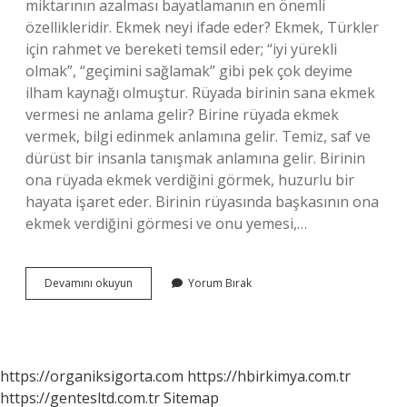
miktarının azalması bayatlamanın en önemli
özellikleridir. Ekmek neyi ifade eder? Ekmek, Türkler
için rahmet ve bereketi temsil eder; “iyi yürekli
olmak”, “geçimini sağlamak” gibi pek çok deyime
ilham kaynağı olmuştur. Rüyada birinin sana ekmek
vermesi ne anlama gelir? Birine rüyada ekmek
vermek, bilgi edinmek anlamına gelir. Temiz, saf ve
dürüst bir insanla tanışmak anlamına gelir. Birinin
ona rüyada ekmek verdiğini görmek, huzurlu bir
hayata işaret eder. Birinin rüyasında başkasının ona
ekmek verdiğini görmesi ve onu yemesi,…
Bayat
Devamını okuyun
Yorum Bırak
Ekmek
Ne
Anlama
Gelir
https://organiksigorta.com
https://hbirkimya.com.tr
https://gentesltd.com.tr
Sitemap