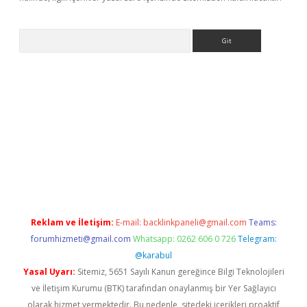
Arama
ş
Reklam ve İletişim:
E-mail:
backlinkpaneli@gmail.com
Teams:
forumhizmeti@gmail.com
Whatsapp: 0262 606 0 726
Telegram:
@karabul
Yasal Uyarı:
Sitemiz, 5651 Sayılı Kanun gereğince Bilgi Teknolojileri
ve İletişim Kurumu (BTK) tarafından onaylanmış bir Yer Sağlayıcı
olarak hizmet vermektedir. Bu nedenle, sitedeki içerikleri proaktif