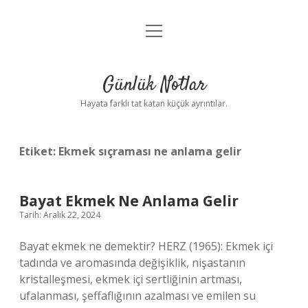
menüyü
Anasayfa
aç
Gizlilik Politikası
Günlük Notlar
Yasal Uyarı
Hayata farklı tat katan küçük ayrıntılar.
Hakkımızda
Etiket:
Ekmek sıçraması ne anlama gelir
Bayat Ekmek Ne Anlama Gelir
Tarih: Aralık 22, 2024
Bayat ekmek ne demektir? HERZ (1965): Ekmek içi
tadında ve aromasında değişiklik, nişastanın
kristalleşmesi, ekmek içi sertliğinin artması,
ufalanması, şeffaflığının azalması ve emilen su