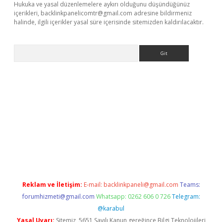
Hukuka ve yasal düzenlemelere aykırı olduğunu düşündüğünüz
içerikleri,
backlinkpanelicomtr@gmail.com
adresine bildirmeniz
halinde, ilgili içerikler yasal süre içerisinde sitemizden kaldırılacaktır.
Arama
ş
Reklam ve İletişim:
E-mail:
backlinkpaneli@gmail.com
Teams:
forumhizmeti@gmail.com
Whatsapp: 0262 606 0 726
Telegram:
@karabul
Yasal Uyarı:
Sitemiz, 5651 Sayılı Kanun gereğince Bilgi Teknolojileri