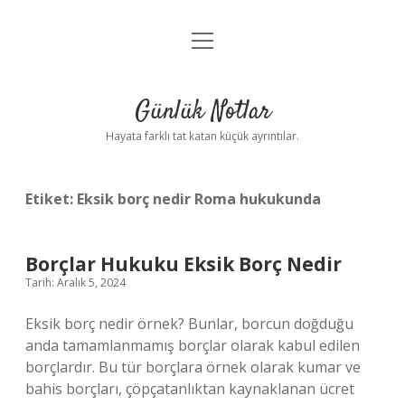
menüyü
Anasayfa
aç
Gizlilik Politikası
Günlük Notlar
Yasal Uyarı
Hayata farklı tat katan küçük ayrıntılar.
Hakkımızda
Etiket:
Eksik borç nedir Roma hukukunda
Borçlar Hukuku Eksik Borç Nedir
Tarih: Aralık 5, 2024
Eksik borç nedir örnek? Bunlar, borcun doğduğu
anda tamamlanmamış borçlar olarak kabul edilen
borçlardır. Bu tür borçlara örnek olarak kumar ve
bahis borçları, çöpçatanlıktan kaynaklanan ücret