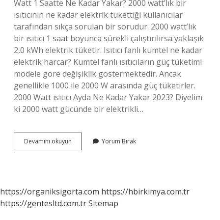
Watt 1 Saatte Ne Kadar Yakar? 2000 watt’lık bir
ısıtıcının ne kadar elektrik tükettiği kullanıcılar
tarafından sıkça sorulan bir sorudur. 2000 watt’lık
bir ısıtıcı 1 saat boyunca sürekli çalıştırılırsa yaklaşık
2,0 kWh elektrik tüketir. Isıtıcı fanlı kumtel ne kadar
elektrik harcar? Kumtel fanlı ısıtıcıların güç tüketimi
modele göre değişiklik göstermektedir. Ancak
genellikle 1000 ile 2000 W arasında güç tüketirler.
2000 Watt ısıtıcı Ayda Ne Kadar Yakar 2023? Diyelim
ki 2000 watt gücünde bir elektrikli…
Kumtel
Devamını okuyun
Yorum Bırak
2000
Watt
Fanlı
Isıtıcı
Ne
https://organiksigorta.com
https://hbirkimya.com.tr
Kadar
https://gentesltd.com.tr
Sitemap
Elektrik
Yakar