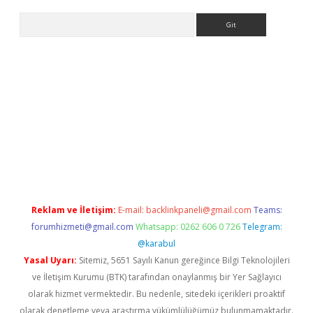
Arama
betci giriş
Reklam ve İletişim:
E-mail:
backlinkpaneli@gmail.com
Teams:
forumhizmeti@gmail.com
Whatsapp: 0262 606 0 726
Telegram:
@karabul
Yasal Uyarı:
Sitemiz, 5651 Sayılı Kanun gereğince Bilgi Teknolojileri
ve İletişim Kurumu (BTK) tarafından onaylanmış bir Yer Sağlayıcı
olarak hizmet vermektedir. Bu nedenle, sitedeki içerikleri proaktif
olarak denetleme veya araştırma yükümlülüğümüz bulunmamaktadır.