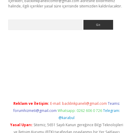
içerikleri,
backlinkpanelicomtr@gmail.com
adresine bildirmeniz
halinde, ilgili içerikler yasal süre içerisinde sitemizden kaldırılacaktır.
Arama
iş
Reklam ve İletişim:
E-mail:
backlinkpaneli@gmail.com
Teams:
forumhizmeti@gmail.com
Whatsapp: 0262 606 0 726
Telegram:
@karabul
Yasal Uyarı:
Sitemiz, 5651 Sayılı Kanun gereğince Bilgi Teknolojileri
ve İletişim Kurumu (BTK) tarafından onaylanmış bir Yer Sağlayıcı