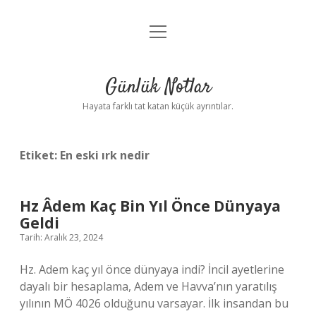
menüyü
Anasayfa
aç
Gizlilik Politikası
Günlük Notlar
Yasal Uyarı
Hayata farklı tat katan küçük ayrıntılar.
Hakkımızda
Etiket:
En eski ırk nedir
Hz Âdem Kaç Bin Yıl Önce Dünyaya
Geldi
Tarih: Aralık 23, 2024
Hz. Adem kaç yıl önce dünyaya indi? İncil ayetlerine
dayalı bir hesaplama, Adem ve Havva’nın yaratılış
yılının MÖ 4026 olduğunu varsayar. İlk insandan bu