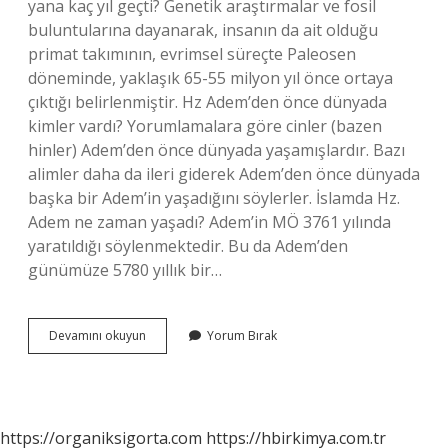
yana kaç yıl geçti? Genetik araştırmalar ve fosil
buluntularına dayanarak, insanın da ait olduğu
primat takımının, evrimsel süreçte Paleosen
döneminde, yaklaşık 65-55 milyon yıl önce ortaya
çıktığı belirlenmiştir. Hz Adem’den önce dünyada
kimler vardı? Yorumlamalara göre cinler (bazen
hinler) Adem’den önce dünyada yaşamışlardır. Bazı
alimler daha da ileri giderek Adem’den önce dünyada
başka bir Adem’in yaşadığını söylerler. İslamda Hz.
Adem ne zaman yaşadı? Adem’in MÖ 3761 yılında
yaratıldığı söylenmektedir. Bu da Adem’den
günümüze 5780 yıllık bir…
Hz
Devamını okuyun
Yorum Bırak
Âdem
Kaç
Bin
Yıl
Önce
https://organiksigorta.com
https://hbirkimya.com.tr
Dünyaya