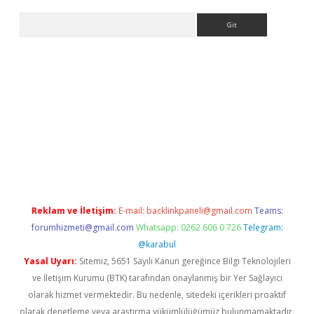
Arama
ş
Reklam ve İletişim:
E-mail:
backlinkpaneli@gmail.com
Teams:
forumhizmeti@gmail.com
Whatsapp: 0262 606 0 726
Telegram:
@karabul
Yasal Uyarı:
Sitemiz, 5651 Sayılı Kanun gereğince Bilgi Teknolojileri
ve İletişim Kurumu (BTK) tarafından onaylanmış bir Yer Sağlayıcı
olarak hizmet vermektedir. Bu nedenle, sitedeki içerikleri proaktif
olarak denetleme veya araştırma yükümlülüğümüz bulunmamaktadır.