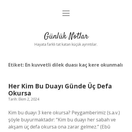
menüyü
Anasayfa
aç
Gizlilik Politikası
Günlük Notlar
Yasal Uyarı
Hayata farklı tat katan küçük ayrıntılar.
Hakkımızda
Etiket:
En kuvvetli dilek duası kaç kere okunmalı
Her Kim Bu Duayı Günde Üç Defa
Okursa
Tarih: Ekim 2, 2024
Kim bu duayı 3 kere okursa? Peygamberimiz (s.a.v.)
şöyle buyurmaktadır: “Kim bu duayı her sabah ve
akşam üç defa okursa ona zarar gelmez.” (Ebû