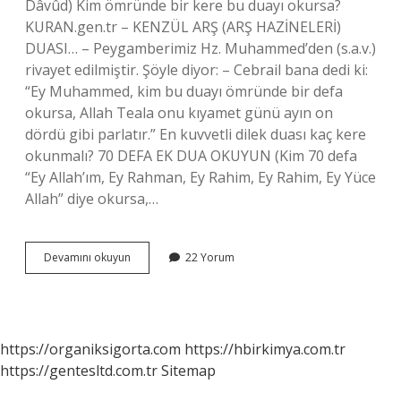
Dâvûd) Kim ömründe bir kere bu duayı okursa?
KURAN.gen.tr – KENZÜL ARŞ (ARŞ HAZİNELERİ)
DUASI… – Peygamberimiz Hz. Muhammed’den (s.a.v.)
rivayet edilmiştir. Şöyle diyor: – Cebrail bana dedi ki:
“Ey Muhammed, kim bu duayı ömründe bir defa
okursa, Allah Teala onu kıyamet günü ayın on
dördü gibi parlatır.” En kuvvetli dilek duası kaç kere
okunmalı? 70 DEFA EK DUA OKUYUN (Kim 70 defa
“Ey Allah’ım, Ey Rahman, Ey Rahim, Ey Rahim, Ey Yüce
Allah” diye okursa,…
Her
Devamını okuyun
22 Yorum
Kim
Bu
Duayı
Günde
Üç
https://organiksigorta.com
https://hbirkimya.com.tr
Defa
https://gentesltd.com.tr
Sitemap
Okursa