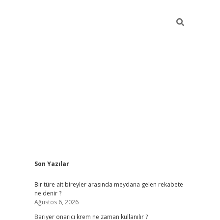
Sidebar
Son Yazılar
betci giri
Bir türe ait bireyler arasında meydana gelen rekabete
ne denir ?
Ağustos 6, 2026
Bariyer onarıcı krem ne zaman kullanılır ?