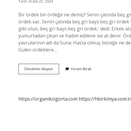
Tarih: Aralık 22, 2024
Bir ördek bir ördeğe ne demiş? Senin çatında beş gri 
ördek var, Senin çatında beş gri başlı beş gri ördek v
gibi olun, beş gri başlı beş gri ördek,’ dedi. Erkek a
yumurtadan çıkan ve hadım edilene ise at denir. Ö
yavrularının adı da Suna. Hasta olmuş böceğe ne de
Gülen ördeklere…
En
Devamını okuyun
Yorum Bırak
Çok
Gülen
Ördeğe
Ne
Denir
https://organiksigorta.com
https://hbirkimya.com.t