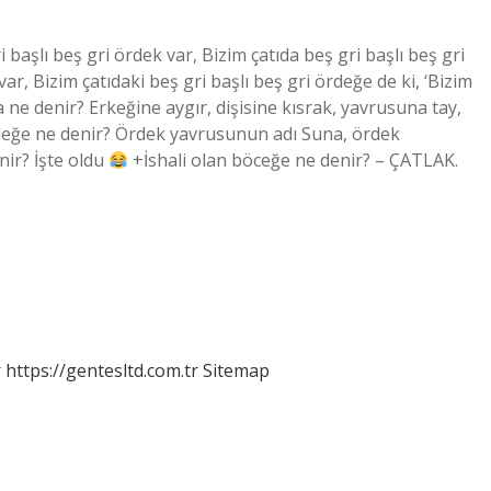
başlı beş gri ördek var, Bizim çatıda beş gri başlı beş gri
ar, Bizim çatıdaki beş gri başlı beş gri ördeğe de ki, ‘Bizim
ta ne denir? Erkeğine aygır, dişisine kısrak, yavrusuna tay,
rdeğe ne denir? Ördek yavrusunun adı Suna, ördek
nir? İşte oldu
+İshali olan böceğe ne denir? – ÇATLAK.
r
https://gentesltd.com.tr
Sitemap