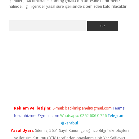
içerikleri,
backlinkpanelicomtr@gmail.com
adresine bildirmeniz
halinde, ilgili içerikler yasal süre içerisinde sitemizden kaldırılacaktır.
Arama
ş
Reklam ve İletişim:
E-mail:
backlinkpaneli@gmail.com
Teams:
forumhizmeti@gmail.com
Whatsapp: 0262 606 0 726
Telegram:
@karabul
Yasal Uyarı:
Sitemiz, 5651 Sayılı Kanun gereğince Bilgi Teknolojileri
ve İletişim Kurumu (BTK) tarafından onaylanmış bir Yer Sağlayıcı