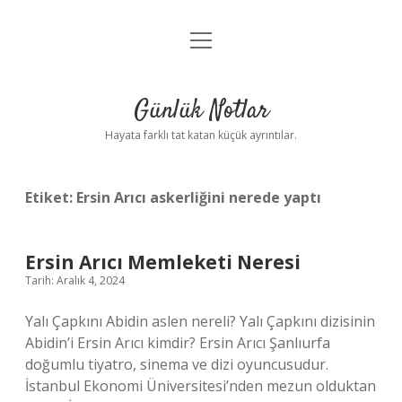
menüyü
Anasayfa
aç
Gizlilik Politikası
Günlük Notlar
Yasal Uyarı
Hayata farklı tat katan küçük ayrıntılar.
Hakkımızda
Etiket:
Ersin Arıcı askerliğini nerede yaptı
Ersin Arıcı Memleketi Neresi
Tarih: Aralık 4, 2024
Yalı Çapkını Abidin aslen nereli? Yalı Çapkını dizisinin
Abidin’i Ersin Arıcı kimdir? Ersin Arıcı Şanlıurfa
doğumlu tiyatro, sinema ve dizi oyuncusudur.
İstanbul Ekonomi Üniversitesi’nden mezun olduktan