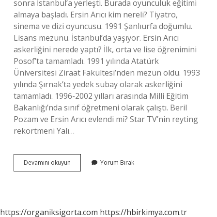
sonra İstanbul’a yerleşti. Burada oyunculuk eğitimi
almaya başladı. Ersin Arıcı kim nereli? Tiyatro,
sinema ve dizi oyuncusu. 1991 Şanlıurfa doğumlu.
Lisans mezunu. İstanbul’da yaşıyor. Ersin Arıcı
askerliğini nerede yaptı? İlk, orta ve lise öğrenimini
Posof’ta tamamladı. 1991 yılında Atatürk
Üniversitesi Ziraat Fakültesi’nden mezun oldu. 1993
yılında Şırnak’ta yedek subay olarak askerliğini
tamamladı. 1996-2002 yılları arasında Milli Eğitim
Bakanlığı’nda sınıf öğretmeni olarak çalıştı. Beril
Pozam ve Ersin Arıcı evlendi mi? Star TV’nin reyting
rekortmeni Yalı…
Ersin
Devamını okuyun
Yorum Bırak
Arıcı
Memleketi
Neresi
https://organiksigorta.com
https://hbirkimya.com.tr