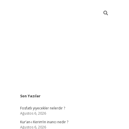
Sidebar
Son Yazılar
betci giriş
Fosfatlı yiyecekler nelerdir ?
Ağustos 6, 2026
Kur’an-ı Kerim’in inancı nedir ?
Ağustos 6, 2026