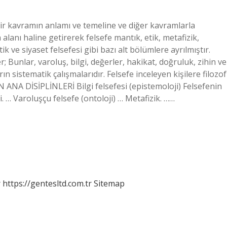
 bir kavramın anlamı ve temeline ve diğer kavramlarla
a alanı haline getirerek felsefe mantık, etik, metafizik,
etik ve siyaset felsefesi gibi bazı alt bölümlere ayrılmıştır.
; Bunlar, varoluş, bilgi, değerler, hakikat, doğruluk, zihin ve
rın sistematik çalışmalarıdır. Felsefe inceleyen kişilere filozof
N ANA DİSİPLİNLERİ Bilgi felsefesi (epistemoloji) Felsefenin
si. … Varoluşçu felsefe (ontoloji) … Metafizik. ……
r
https://gentesltd.com.tr
Sitemap