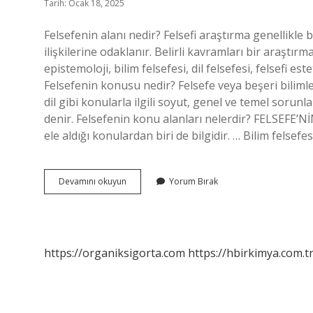
Tarih: Ocak 18, 2025
Felsefenin alanı nedir? Felsefi araştırma genellikle
ilişkilerine odaklanır. Belirli kavramları bir araştırm
epistemoloji, bilim felsefesi, dil felsefesi, felsefi est
Felsefenin konusu nedir? Felsefe veya beşeri bilimler
dil gibi konularla ilgili soyut, genel ve temel sorunla
denir. Felsefenin konu alanları nelerdir? FELSEFE’Nİ
ele aldığı konulardan biri de bilgidir. … Bilim felsefe
Felsefenin
Devamını okuyun
Yorum Bırak
Alanı
Ve
Konusu
Nedir
https://organiksigorta.com
https://hbirkimya.com.t