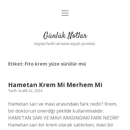
menüyü
Anasayfa
aç
Gizlilik Politikası
Günlük Notlar
Yasal Uyarı
Hayata farklı tat katan küçük ayrıntılar.
Hakkımızda
Etiket:
Fito krem yüze sürülür mü
Hametan Krem Mi Merhem Mi
Tarih: Aralık 22, 2024
Hametan sarı ve mavi arasındaki fark nedir? Krem,
bir doktorun önerdiği şekilde kullanılmalıdır.
HAMETAN SARI VE MAVİ ARASINDAKİ FARK NEDİR?
Hametan sarı bir krem ​​olarak satılırken, mavi bir