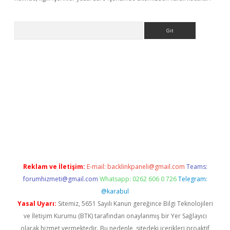
Arama
iş
Reklam ve İletişim:
E-mail:
backlinkpaneli@gmail.com
Teams:
forumhizmeti@gmail.com
Whatsapp: 0262 606 0 726
Telegram:
@karabul
Yasal Uyarı:
Sitemiz, 5651 Sayılı Kanun gereğince Bilgi Teknolojileri
ve İletişim Kurumu (BTK) tarafından onaylanmış bir Yer Sağlayıcı
olarak hizmet vermektedir. Bu nedenle, sitedeki içerikleri proaktif