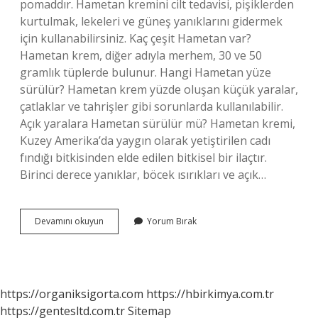
pomaddır. Hametan kremini cilt tedavisi, pişiklerden
kurtulmak, lekeleri ve güneş yanıklarını gidermek
için kullanabilirsiniz. Kaç çeşit Hametan var?
Hametan krem, diğer adıyla merhem, 30 ve 50
gramlık tüplerde bulunur. Hangi Hametan yüze
sürülür? Hametan krem ​​yüzde oluşan küçük yaralar,
çatlaklar ve tahrişler gibi sorunlarda kullanılabilir.
Açık yaralara Hametan sürülür mü? Hametan kremi,
Kuzey Amerika’da yaygın olarak yetiştirilen cadı
fındığı bitkisinden elde edilen bitkisel bir ilaçtır.
Birinci derece yanıklar, böcek ısırıkları ve açık…
Hametan
Devamını okuyun
Yorum Bırak
Krem
Mi
Merhem
Mi
https://organiksigorta.com
https://hbirkimya.com.tr
https://gentesltd.com.tr
Sitemap